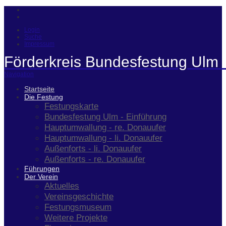
Login
Suche
Impressum
Förderkreis Bundesfestung Ulm 
Navigation
Startseite
Die Festung
Festungskarte
Bundesfestung Ulm - Einführung
Hauptumwallung - re. Donauufer
Hauptumwallung - li. Donauufer
Außenforts - li. Donauufer
Außenforts - re. Donauufer
Führungen
Der Verein
Aktuelles
Vereinsgeschichte
Festungsmuseum
Weitere Projekte