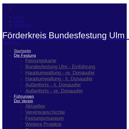
Login
Suche
Impressum
Förderkreis Bundesfestung Ulm 
Navigation
Startseite
Die Festung
Festungskarte
Bundesfestung Ulm - Einführung
Hauptumwallung - re. Donauufer
Hauptumwallung - li. Donauufer
Außenforts - li. Donauufer
Außenforts - re. Donauufer
Führungen
Der Verein
Aktuelles
Vereinsgeschichte
Festungsmuseum
Weitere Projekte