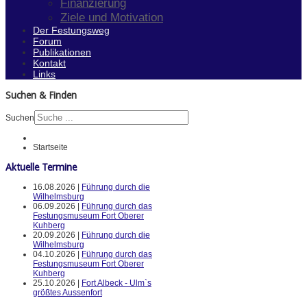
Finanzierung
Ziele und Motivation
Der Festungsweg
Forum
Publikationen
Kontakt
Links
Suchen & Finden
Suchen
Startseite
Aktuelle Termine
16.08.2026 |
Führung durch die
Wilhelmsburg
06.09.2026 |
Führung durch das
Festungsmuseum Fort Oberer
Kuhberg
20.09.2026 |
Führung durch die
Wilhelmsburg
04.10.2026 |
Führung durch das
Festungsmuseum Fort Oberer
Kuhberg
25.10.2026 |
Fort Albeck - Ulm`s
größtes Aussenfort