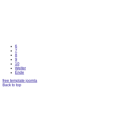
6
7
8
9
10
Weiter
Ende
free template joomla
Back to top