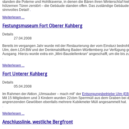
standen die Poterne und Hohltraverse, in denen die Bären ihren Winterschlaf hie
hölzernen Türen zerstört – die Gebäude standen offen. Das zuständige Gebäud
sinnvolles Detail!
.
Weiterlesen ...
Festungsmuseum Fort Oberer Kuhberg
Details
27.04.2008
Bereits im vergangen Jahr wurde mit der Restaurierung der vom Einsturz bedroht
Ulm, dem LDA BW und der Denkmalstiftung Baden-Württemberg zur Verfügung gestel
Ausgang. Hierzu wurde extra ein „Mini-Baustellenkran“ angeschafft, um die bis 
.
Weiterlesen ...
Fort Unterer Kuhberg
Details
05.04.2008
Im Rahmen der Aktion „Ulmsauber – mach mit“ der
Entsorgungsbetriebe Ulm (EB
Mit 15 Mitgliedern und 3 Kindern wurden 22cbm Sperrmüll aus dem Graben bei de
angrenzenden Gewölben ebenfalls mehrere Kubikmeter Müll angesammelt hat.
.
Weiterlesen ...
Anschlusslinie, westliche Bergfront