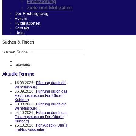
Finanzierung
Ziele und Motivation
Der Festungsweg
Forum
Publikationen
Kontakt
Links
Suchen & Finden
Suchen
Startseite
Aktuelle Termine
16.08.2026 |
Führung durch die
Wilhelmsburg
06.09.2026 |
Führung durch das
Festungsmuseum Fort Oberer
Kuhberg
20.09.2026 |
Führung durch die
Wilhelmsburg
04.10.2026 |
Führung durch das
Festungsmuseum Fort Oberer
Kuhberg
25.10.2026 |
Fort Albeck - Ulm`s
größtes Aussenfort