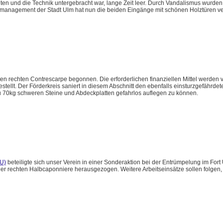
lten und die Technik untergebracht war, lange Zeit leer. Durch Vandalismus wurde
emanagement der Stadt Ulm hat nun die beiden Eingänge mit schönen Holztüren v
en rechten Contrescarpe begonnen. Die erforderlichen finanziellen Mittel werden v
lt. Der Förderkreis saniert in diesem Abschnitt den ebenfalls einsturzgefährdete
zu 70kg schweren Steine und Abdeckplatten gefahrlos auflegen zu können.
U)
beteiligte sich unser Verein in einer Sonderaktion bei der Entrümpelung im Fort
r rechten Halbcaponniere herausgezogen. Weitere Arbeitseinsätze sollen folgen, 