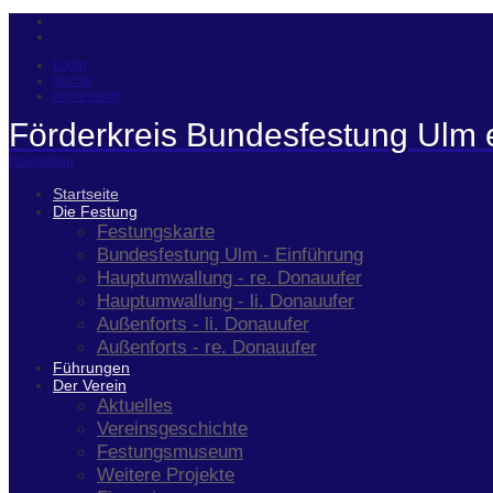
Login
Suche
Impressum
Förderkreis Bundesfestung Ulm 
Navigation
Startseite
Die Festung
Festungskarte
Bundesfestung Ulm - Einführung
Hauptumwallung - re. Donauufer
Hauptumwallung - li. Donauufer
Außenforts - li. Donauufer
Außenforts - re. Donauufer
Führungen
Der Verein
Aktuelles
Vereinsgeschichte
Festungsmuseum
Weitere Projekte