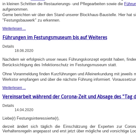
in kleinen Schritten die Restaurierungs- und Pflegearbeiten sowie die
Führu
aufgenommen.
Gerne berichten wir über den Stand unserer Blockhaus-Baustelle. Hier hat 
"Festungsbauwerk" zu erkennen.
Weiterlesen ...
Führungen im Festungsmuseum bis auf Weiteres
Details
18.06.2020
Nachdem wir erfolgreich unser neues Führungskonzept erprobt haben, finde
Berücksichtigung des Infektionschutz im Festungsmuseum statt.
Ohne Voranmeldung finden Kurzführungen und Alleinerkundung mit jeweils 
Werkstor empfangen und über die nächste Führung informiert. Voraussetzu
Weiterlesen ...
Vereinsarbeit während der Corona-Zeit und Absage des "Tag d
Details
14.04.2020
Liebe(r) Festungsinteressierte(r),
derzeit ändert sich täglich die Einschätzung der Experten zur Coron
Verhaltensregeln angepasst und erst jetzt über mögliche und vorsichtige Lo