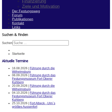
Finanzierung
Ziele und Motivation
Der Festungsweg
Forum
Publikationen
Kontakt
Links
Suchen & Finden
Suchen
Startseite
Aktuelle Termine
16.08.2026 |
Führung durch die
Wilhelmsburg
06.09.2026 |
Führung durch das
Festungsmuseum Fort Oberer
Kuhberg
20.09.2026 |
Führung durch die
Wilhelmsburg
04.10.2026 |
Führung durch das
Festungsmuseum Fort Oberer
Kuhberg
25.10.2026 |
Fort Albeck - Ulm`s
größtes Aussenfort