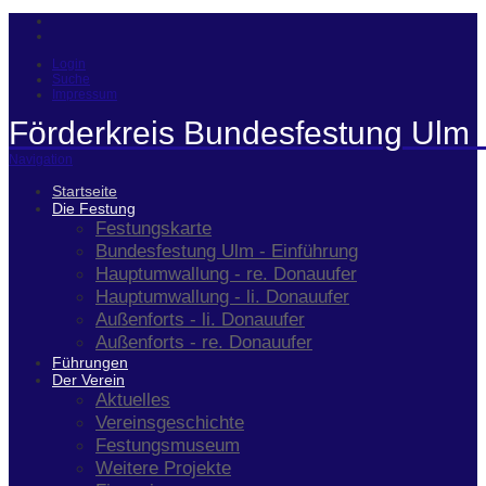
Login
Suche
Impressum
Förderkreis Bundesfestung Ulm 
Navigation
Startseite
Die Festung
Festungskarte
Bundesfestung Ulm - Einführung
Hauptumwallung - re. Donauufer
Hauptumwallung - li. Donauufer
Außenforts - li. Donauufer
Außenforts - re. Donauufer
Führungen
Der Verein
Aktuelles
Vereinsgeschichte
Festungsmuseum
Weitere Projekte