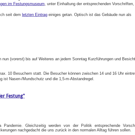
ngen im Festungsmuseum
, unter Einhaltung der entsprechenden Vorschriften,
sich seit dem
letzten Eintrag
einiges getan. Optisch ist das Gebäude nun als
n nun (vorerst) bis auf Weiteres an jedem Sonntag Kurzführungen und Besich
max. 10 Besuchern statt. Die Besucher können zwischen 14 und 16 Uhr eintr
ng ist Nasen-/Mundschutz und die 1,5-m-Abstandregel.
er Festung"
a Pandemie. Gleichzeitig werden von der Politik entsprechende Vorschr
ckerungen nachgedacht die uns zurück in den normalen Alltag führen sollen.