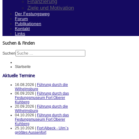
Finanzierung
Ziele und Motivation
Der Festungsweg
Forum
Publikationen
Kontakt
Links
Suchen & Finden
Suchen
Startseite
Aktuelle Termine
16.08.2026 |
Führung durch die
Wilhelmsburg
06.09.2026 |
Führung durch das
Festungsmuseum Fort Oberer
Kuhberg
20.09.2026 |
Führung durch die
Wilhelmsburg
04.10.2026 |
Führung durch das
Festungsmuseum Fort Oberer
Kuhberg
25.10.2026 |
Fort Albeck - Ulm`s
größtes Aussenfort