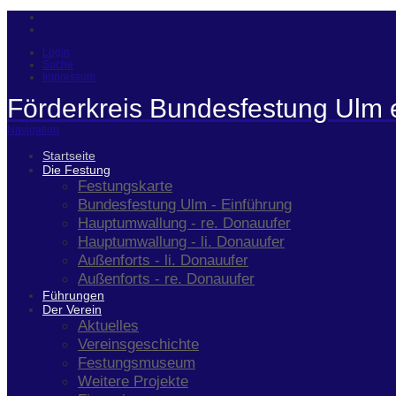
Login
Suche
Impressum
Förderkreis Bundesfestung Ulm 
Navigation
Startseite
Die Festung
Festungskarte
Bundesfestung Ulm - Einführung
Hauptumwallung - re. Donauufer
Hauptumwallung - li. Donauufer
Außenforts - li. Donauufer
Außenforts - re. Donauufer
Führungen
Der Verein
Aktuelles
Vereinsgeschichte
Festungsmuseum
Weitere Projekte