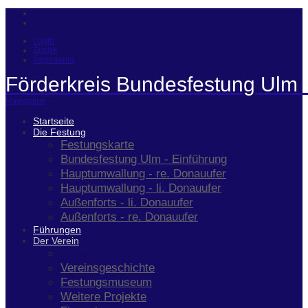
Login
Suche
Impressum
Förderkreis Bundesfestung Ulm 
Navigation
Startseite
Die Festung
Festungskarte
Bundesfestung Ulm - Einführung
Hauptumwallung - re. Donauufer
Hauptumwallung - li. Donauufer
Außenforts - li. Donauufer
Außenforts - re. Donauufer
Führungen
Der Verein
Aktuelles
Vereinsgeschichte
Festungsmuseum
Weitere Projekte