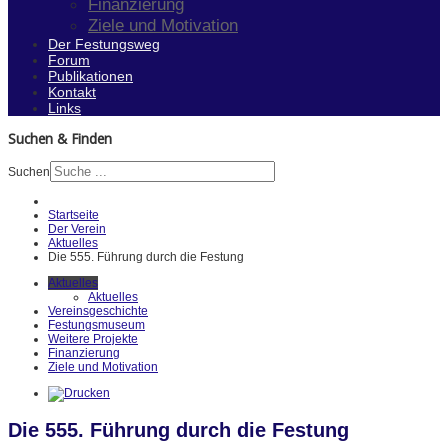
Finanzierung
Ziele und Motivation
Der Festungsweg
Forum
Publikationen
Kontakt
Links
Suchen & Finden
Suchen
Startseite
Der Verein
Aktuelles
Die 555. Führung durch die Festung
Aktuelles
Aktuelles
Vereinsgeschichte
Festungsmuseum
Weitere Projekte
Finanzierung
Ziele und Motivation
Die 555. Führung durch die Festung