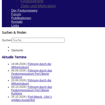
Finanzierung
Ziele und Motivation
Der Festungsweg
Forum
Publikationen
Kontakt
Links
Suchen & Finden
Suchen
Startseite
Aktuelle Termine
16.08.2026 |
Führung durch die
Wilhelmsburg
06.09.2026 |
Führung durch das
Festungsmuseum Fort Oberer
Kuhberg
20.09.2026 |
Führung durch die
Wilhelmsburg
04.10.2026 |
Führung durch das
Festungsmuseum Fort Oberer
Kuhberg
25.10.2026 |
Fort Albeck - Ulm`s
größtes Aussenfort