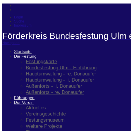
Login
Suche
Impressum
Förderkreis Bundesfestung Ulm 
Navigation
Startseite
Die Festung
Festungskarte
Bundesfestung Ulm - Einführung
Hauptumwallung - re. Donauufer
Hauptumwallung - li. Donauufer
Außenforts - li. Donauufer
Außenforts - re. Donauufer
Führungen
Der Verein
Aktuelles
Vereinsgeschichte
Festungsmuseum
Weitere Projekte