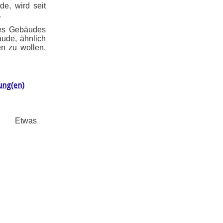
e, wird seit
.
des Gebäudes
äude, ähnlich
n zu wollen,
ung(en)
Etwas