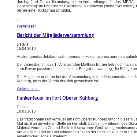
durchgeführt. Durch die umfangreichen Vorbereitungen für das "MEGA -
Geocaching" im Fort Oberer Eselsberg - Nebenwerk (siehe "Aktuelles"), 
bisher eine Rückschau schuldig.
.
Weiterlesen ...
Bericht der Mitgliederversammlung
Details
15.04.2010
Anstrengendes Jubiläumsjahr beendet – Festungsbroschüre neu aufgel
Der Jahresbericht des 1. Vorsitzenden Matthias Burger ließ nochmals d
Jahr Revue passieren – die Liste der Ereignisse war lang, die Erfolge b
Die Mitglieder erfuhren bei der Versammlung in den Museumsräumen de
Kuhberg, dass der Verein deutlich gewachsen ist:
.
Weiterlesen ...
Funkenfeuer im Fort Oberer Kuhberg
Details
10.03.2010
Das traditionelle Funkenfeuer am Fort Oberer Kuhberg fand in diesem J
Mal nicht an gewohnter Stelle im Fort statt: Das beim Freilegen des Glac
Material wurde an Ort und Stelle mit schwerem Gerät und gemeinsamer A
aktiven Mitglieder aus verschiedenen Teilen der Festung zu einem Hauf
ansehnlicher Höhe aufgetürmt.