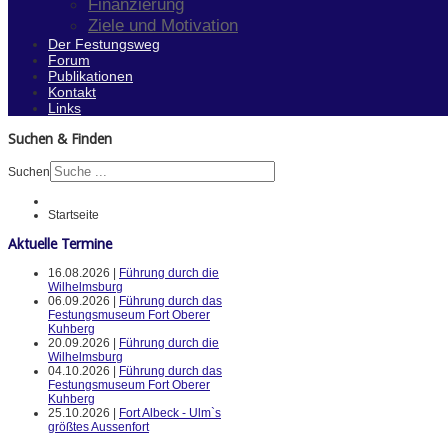
Finanzierung
Ziele und Motivation
Der Festungsweg
Forum
Publikationen
Kontakt
Links
Suchen & Finden
Suchen
Startseite
Aktuelle Termine
16.08.2026 |
Führung durch die
Wilhelmsburg
06.09.2026 |
Führung durch das
Festungsmuseum Fort Oberer
Kuhberg
20.09.2026 |
Führung durch die
Wilhelmsburg
04.10.2026 |
Führung durch das
Festungsmuseum Fort Oberer
Kuhberg
25.10.2026 |
Fort Albeck - Ulm`s
größtes Aussenfort