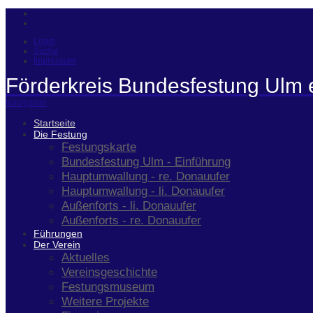
Login
Suche
Impressum
Förderkreis Bundesfestung Ulm 
Navigation
Startseite
Die Festung
Festungskarte
Bundesfestung Ulm - Einführung
Hauptumwallung - re. Donauufer
Hauptumwallung - li. Donauufer
Außenforts - li. Donauufer
Außenforts - re. Donauufer
Führungen
Der Verein
Aktuelles
Vereinsgeschichte
Festungsmuseum
Weitere Projekte