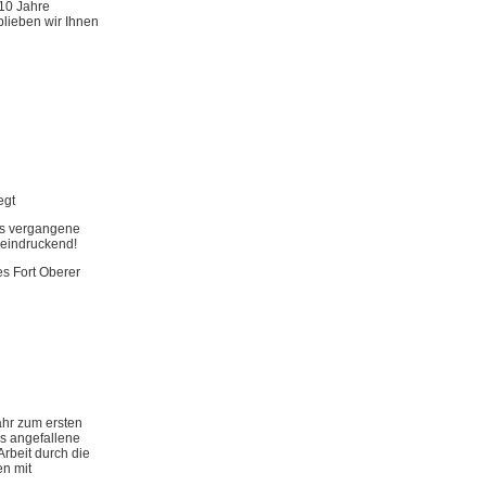
 10 Jahre
blieben wir Ihnen
egt
as vergangene
eeindruckend!
s Fort Oberer
ahr zum ersten
is angefallene
rbeit durch die
en mit