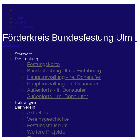
Login
Suche
Impressum
Förderkreis Bundesfestung Ulm 
Navigation
Startseite
Die Festung
Festungskarte
Bundesfestung Ulm - Einführung
Hauptumwallung - re. Donauufer
Hauptumwallung - li. Donauufer
Außenforts - li. Donauufer
Außenforts - re. Donauufer
Führungen
Der Verein
Aktuelles
Vereinsgeschichte
Festungsmuseum
Weitere Projekte