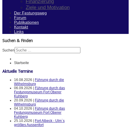
Finanzierung
Ziele und Motivation
Der Festungsweg
Forum
Publikationen
Kontakt
Links
Suchen & Finden
Suchen
Startseite
Aktuelle Termine
16.08.2026 |
Führung durch die
Wilhelmsburg
06.09.2026 |
Führung durch das
Festungsmuseum Fort Oberer
Kuhberg
20.09.2026 |
Führung durch die
Wilhelmsburg
04.10.2026 |
Führung durch das
Festungsmuseum Fort Oberer
Kuhberg
25.10.2026 |
Fort Albeck - Ulm`s
größtes Aussenfort