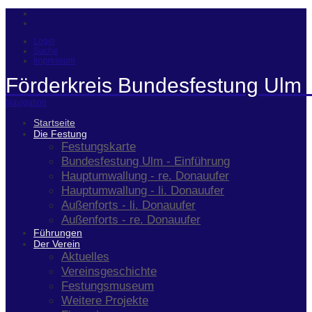
Login
Suche
Impressum
Förderkreis Bundesfestung Ulm 
Navigation
Startseite
Die Festung
Festungskarte
Bundesfestung Ulm - Einführung
Hauptumwallung - re. Donauufer
Hauptumwallung - li. Donauufer
Außenforts - li. Donauufer
Außenforts - re. Donauufer
Führungen
Der Verein
Aktuelles
Vereinsgeschichte
Festungsmuseum
Weitere Projekte