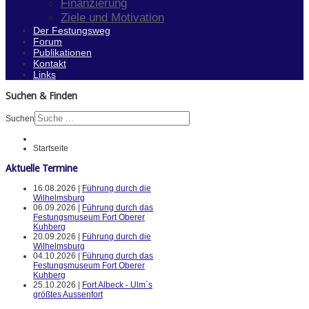
Finanzierung
Ziele und Motivation
Der Festungsweg
Forum
Publikationen
Kontakt
Links
Suchen & Finden
Suchen
Startseite
Aktuelle Termine
16.08.2026 |
Führung durch die
Wilhelmsburg
06.09.2026 |
Führung durch das
Festungsmuseum Fort Oberer
Kuhberg
20.09.2026 |
Führung durch die
Wilhelmsburg
04.10.2026 |
Führung durch das
Festungsmuseum Fort Oberer
Kuhberg
25.10.2026 |
Fort Albeck - Ulm`s
größtes Aussenfort