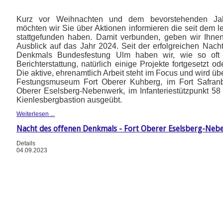
Kurz vor Weihnachten und dem bevorstehenden Jah
möchten wir Sie über Aktionen informieren die seit dem le
stattgefunden haben. Damit verbunden, geben wir Ihne
Ausblick auf das Jahr 2024. Seit der erfolgreichen Nach
Denkmals Bundesfestung Ulm haben wir, wie so oft
Berichterstattung, natürlich einige Projekte fortgesetzt o
Die aktive, ehrenamtlich Arbeit steht im Focus und wird ü
Festungsmuseum Fort Oberer Kuhberg, im Fort Safranb
Oberer Eselsberg-Nebenwerk, im Infanteriestützpunkt 58
Kienlesbergbastion ausgeübt.
Weiterlesen ...
Nacht des offenen Denkmals - Fort Oberer Eselsberg-Neb
Details
04.09.2023