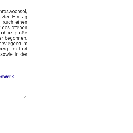
reswechsel,
tzten Eintrag
n auch einen
t des offenen
 ohne große
der begonnen.
berwiegend im
erg, im Fort
 sowie in der
enwerk
4.