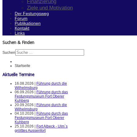
Finanzierung
Ziele und Motivation
Der Festungsweg
Forum
Publikationen
Kontakt
Links
Suchen & Finden
Suchen
Startseite
Aktuelle Termine
16.08.2026 |
Führung durch die
Wilhelmsburg
06.09.2026 |
Führung durch das
Festungsmuseum Fort Oberer
Kuhberg
20.09.2026 |
Führung durch die
Wilhelmsburg
04.10.2026 |
Führung durch das
Festungsmuseum Fort Oberer
Kuhberg
25.10.2026 |
Fort Albeck - Ulm`s
größtes Aussenfort