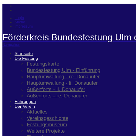
Login
Suche
Impressum
Förderkreis Bundesfestung Ulm 
Navigation
Startseite
Die Festung
Festungskarte
Bundesfestung Ulm - Einführung
Hauptumwallung - re. Donauufer
Hauptumwallung - li. Donauufer
Außenforts - li. Donauufer
Außenforts - re. Donauufer
Führungen
Der Verein
Aktuelles
Vereinsgeschichte
Festungsmuseum
Weitere Projekte