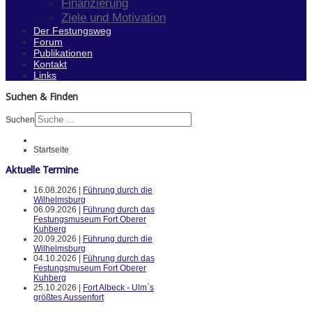
Finanzierung
Ziele und Motivation
Der Festungsweg
Forum
Publikationen
Kontakt
Links
Suchen & Finden
Suchen
Startseite
Aktuelle Termine
16.08.2026 |
Führung durch die
Wilhelmsburg
06.09.2026 |
Führung durch das
Festungsmuseum Fort Oberer
Kuhberg
20.09.2026 |
Führung durch die
Wilhelmsburg
04.10.2026 |
Führung durch das
Festungsmuseum Fort Oberer
Kuhberg
25.10.2026 |
Fort Albeck - Ulm`s
größtes Aussenfort