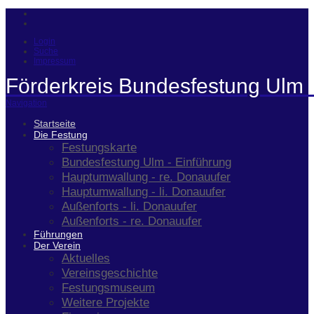
Login
Suche
Impressum
Förderkreis Bundesfestung Ulm 
Navigation
Startseite
Die Festung
Festungskarte
Bundesfestung Ulm - Einführung
Hauptumwallung - re. Donauufer
Hauptumwallung - li. Donauufer
Außenforts - li. Donauufer
Außenforts - re. Donauufer
Führungen
Der Verein
Aktuelles
Vereinsgeschichte
Festungsmuseum
Weitere Projekte