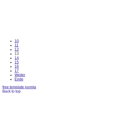
10
11
12
13
14
15
16
17
Weiter
Ende
free template joomla
Back to top