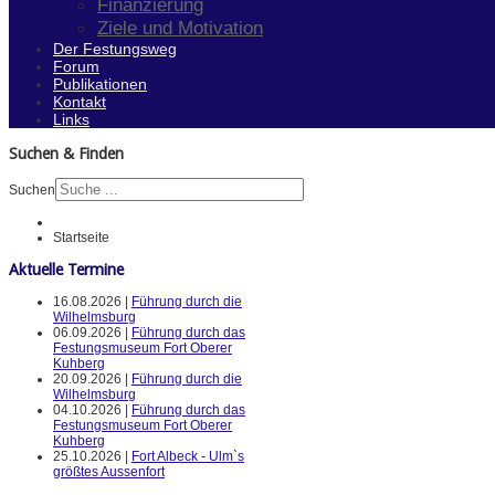
Finanzierung
Ziele und Motivation
Der Festungsweg
Forum
Publikationen
Kontakt
Links
Suchen & Finden
Suchen
Startseite
Aktuelle Termine
16.08.2026 |
Führung durch die
Wilhelmsburg
06.09.2026 |
Führung durch das
Festungsmuseum Fort Oberer
Kuhberg
20.09.2026 |
Führung durch die
Wilhelmsburg
04.10.2026 |
Führung durch das
Festungsmuseum Fort Oberer
Kuhberg
25.10.2026 |
Fort Albeck - Ulm`s
größtes Aussenfort