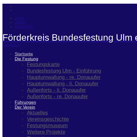
Login
Suche
Impressum
Förderkreis Bundesfestung Ulm 
Navigation
Startseite
Die Festung
Festungskarte
Bundesfestung Ulm - Einführung
Hauptumwallung - re. Donauufer
Hauptumwallung - li. Donauufer
Außenforts - li. Donauufer
Außenforts - re. Donauufer
Führungen
Der Verein
Aktuelles
Vereinsgeschichte
Festungsmuseum
Weitere Projekte