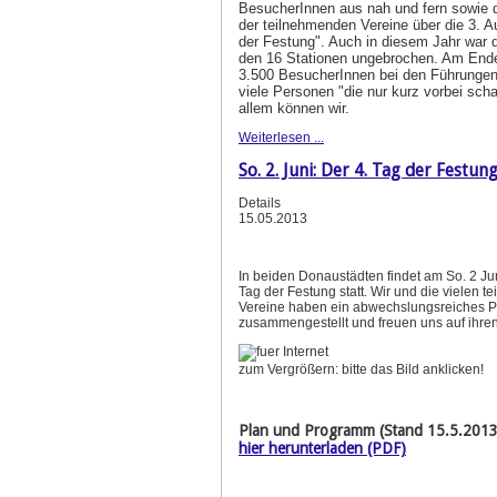
BesucherInnen aus nah und fern sowie d
der teilnehmenden Vereine über die 3. A
der Festung". Auch in diesem Jahr war 
den 16 Stationen ungebrochen. Am End
3.500 BesucherInnen bei den Führungen
viele Personen "die nur kurz vorbei scha
allem können wir
.
Weiterlesen ...
So. 2. Juni: Der 4. Tag der Festun
Details
15.05.2013
In beiden Donaustädten findet am So. 2 Ju
Tag der Festung statt. Wir und die vielen 
Vereine haben ein abwechslungsreiches 
zusammengestellt und freuen uns auf ihre
zum Vergrößern: bitte das Bild anklicken!
Plan und Programm (Stand 15.5.2013
hier herunterladen (PDF)