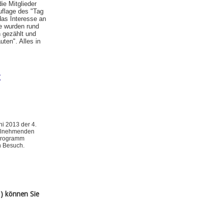
ie Mitglieder
uflage des "Tag
das Interesse an
e wurden rund
 gezählt und
uten". Alles in
g
ni 2013 der 4.
teilnehmenden
Programm
n Besuch.
) können Sie