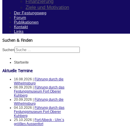
Finanzierung
Ziele und Motivation
Der Festungsweg
Forum
Publikationen
Kontakt
Links
Suchen & Finden
Suchen
Startseite
Aktuelle Termine
16.08.2026 |
Führung durch die
Wilhelmsburg
06.09.2026 |
Führung durch das
Festungsmuseum Fort Oberer
Kuhberg
20.09.2026 |
Führung durch die
Wilhelmsburg
04.10.2026 |
Führung durch das
Festungsmuseum Fort Oberer
Kuhberg
25.10.2026 |
Fort Albeck - Ulm`s
größtes Aussenfort