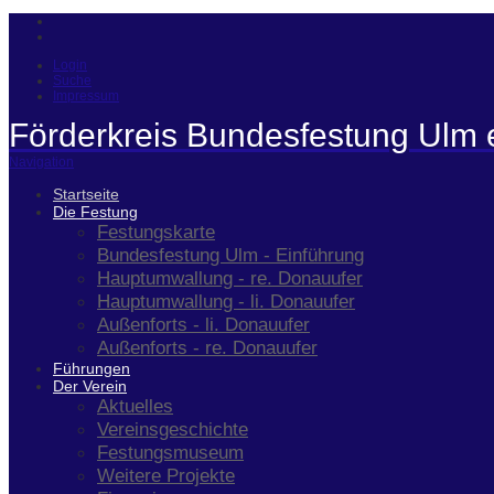
Login
Suche
Impressum
Förderkreis Bundesfestung Ulm 
Navigation
Startseite
Die Festung
Festungskarte
Bundesfestung Ulm - Einführung
Hauptumwallung - re. Donauufer
Hauptumwallung - li. Donauufer
Außenforts - li. Donauufer
Außenforts - re. Donauufer
Führungen
Der Verein
Aktuelles
Vereinsgeschichte
Festungsmuseum
Weitere Projekte