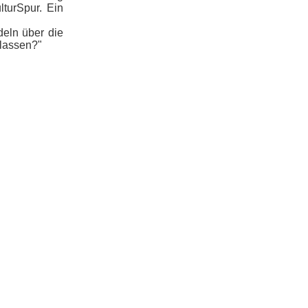
lturSpur. Ein
deln über die
rlassen?"