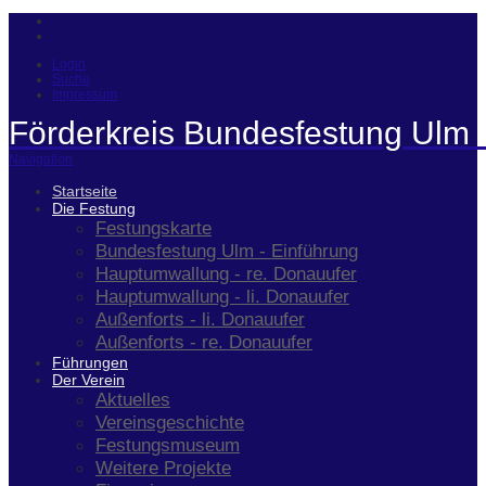
Login
Suche
Impressum
Förderkreis Bundesfestung Ulm 
Navigation
Startseite
Die Festung
Festungskarte
Bundesfestung Ulm - Einführung
Hauptumwallung - re. Donauufer
Hauptumwallung - li. Donauufer
Außenforts - li. Donauufer
Außenforts - re. Donauufer
Führungen
Der Verein
Aktuelles
Vereinsgeschichte
Festungsmuseum
Weitere Projekte