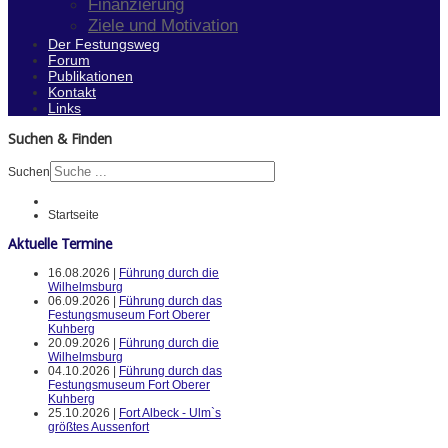
Finanzierung
Ziele und Motivation
Der Festungsweg
Forum
Publikationen
Kontakt
Links
Suchen & Finden
Suchen
Startseite
Aktuelle Termine
16.08.2026 |
Führung durch die
Wilhelmsburg
06.09.2026 |
Führung durch das
Festungsmuseum Fort Oberer
Kuhberg
20.09.2026 |
Führung durch die
Wilhelmsburg
04.10.2026 |
Führung durch das
Festungsmuseum Fort Oberer
Kuhberg
25.10.2026 |
Fort Albeck - Ulm`s
größtes Aussenfort