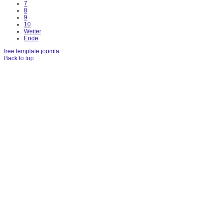
7
8
9
10
Weiter
Ende
free template joomla
Back to top