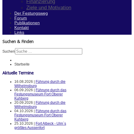
Finanzierung
Ziele und Motivation
Der Festungsweg
Forum
Publikationen
Kontakt
Links
Suchen & Finden
Suchen
Startseite
Aktuelle Termine
16.08.2026 |
Führung durch die
Wilhelmsburg
06.09.2026 |
Führung durch das
Festungsmuseum Fort Oberer
Kuhberg
20.09.2026 |
Führung durch die
Wilhelmsburg
04.10.2026 |
Führung durch das
Festungsmuseum Fort Oberer
Kuhberg
25.10.2026 |
Fort Albeck - Ulm`s
größtes Aussenfort