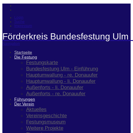
Login
Suche
Impressum
Förderkreis Bundesfestung Ulm 
Navigation
Startseite
Die Festung
Festungskarte
Bundesfestung Ulm - Einführung
Hauptumwallung - re. Donauufer
Hauptumwallung - li. Donauufer
Außenforts - li. Donauufer
Außenforts - re. Donauufer
Führungen
Der Verein
Aktuelles
Vereinsgeschichte
Festungsmuseum
Weitere Projekte