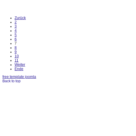
Zurück
2
3
4
5
6
7
8
9
10
11
Weiter
Ende
free template joomla
Back to top