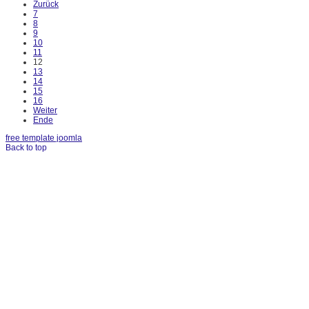
Zurück
7
8
9
10
11
12
13
14
15
16
Weiter
Ende
free template joomla
Back to top