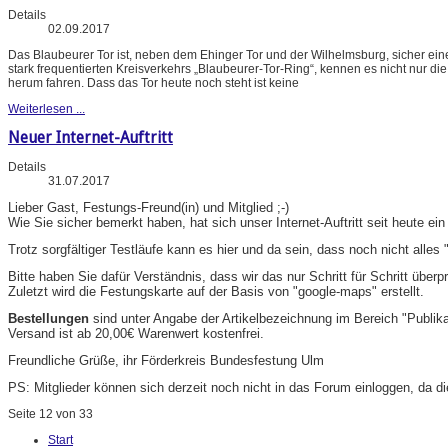
Details
02.09.2017
Das Blaubeurer Tor ist, neben dem Ehinger Tor und der Wilhelmsburg, sicher ei
stark frequentierten Kreisverkehrs „Blaubeurer-Tor-Ring“, kennen es nicht nur d
herum fahren. Dass das Tor heute noch steht ist keine
Weiterlesen ...
Neuer Internet-Auftritt
Details
31.07.2017
Lieber Gast, Festungs-Freund(in) und Mitglied ;-)
Wie Sie sicher bemerkt haben, hat sich unser Internet-Auftritt seit heute ei
Trotz sorgfältiger Testläufe kann es hier und da sein, dass noch nicht alles "
Bitte haben Sie dafür Verständnis, dass wir das nur Schritt für Schritt übe
Zuletzt wird die Festungskarte auf der Basis von "google-maps" erstellt.
Bestellungen
sind unter Angabe der Artikelbezeichnung im Bereich "Publik
Versand ist ab 20,00€ Warenwert kostenfrei.
Freundliche Grüße, ihr Förderkreis Bundesfestung Ulm
PS: Mitglieder können sich derzeit noch nicht in das Forum einloggen, da di
Seite 12 von 33
Start