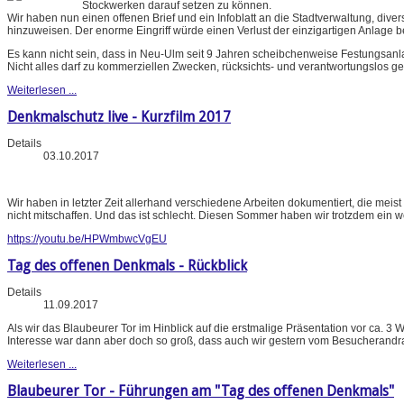
Stockwerken darauf setzen zu können.
Wir haben nun einen offenen Brief und ein Infoblatt an die Stadtverwaltung, di
hinzuweisen. Der enorme Eingriff würde einen Verlust der einzigartigen Anlage b
Es kann nicht sein, dass in Neu-Ulm seit 9 Jahren scheibchenweise Festungsan
Nicht alles darf zu kommerziellen Zwecken, rücksichts- und verantwortungslos ge
Weiterlesen ...
Denkmalschutz live - Kurzfilm 2017
Details
03.10.2017
Wir haben in letzter Zeit allerhand verschiedene Arbeiten dokumentiert, die meis
nicht mitschaffen. Und das ist schlecht. Diesen Sommer haben wir trotzdem ein w
https://youtu.be/HPWmbwcVgEU
Tag des offenen Denkmals - Rückblick
Details
11.09.2017
Als wir das Blaubeurer Tor im Hinblick auf die erstmalige Präsentation vor ca.
Interesse war dann aber doch so groß, dass auch wir gestern vom Besucherandr
Weiterlesen ...
Blaubeurer Tor - Führungen am "Tag des offenen Denkmals"