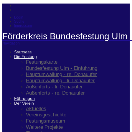
Login
Suche
Impressum
Förderkreis Bundesfestung Ulm 
Navigation
Startseite
Die Festung
Festungskarte
Bundesfestung Ulm - Einführung
Hauptumwallung - re. Donauufer
Hauptumwallung - li. Donauufer
Außenforts - li. Donauufer
Außenforts - re. Donauufer
Führungen
Der Verein
Aktuelles
Vereinsgeschichte
Festungsmuseum
Weitere Projekte