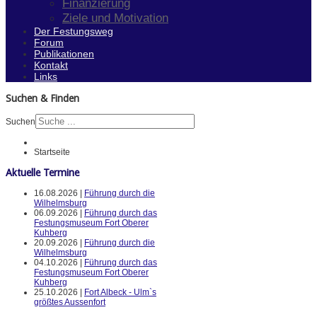
Finanzierung
Ziele und Motivation
Der Festungsweg
Forum
Publikationen
Kontakt
Links
Suchen & Finden
Suchen
Startseite
Aktuelle Termine
16.08.2026 |
Führung durch die
Wilhelmsburg
06.09.2026 |
Führung durch das
Festungsmuseum Fort Oberer
Kuhberg
20.09.2026 |
Führung durch die
Wilhelmsburg
04.10.2026 |
Führung durch das
Festungsmuseum Fort Oberer
Kuhberg
25.10.2026 |
Fort Albeck - Ulm`s
größtes Aussenfort