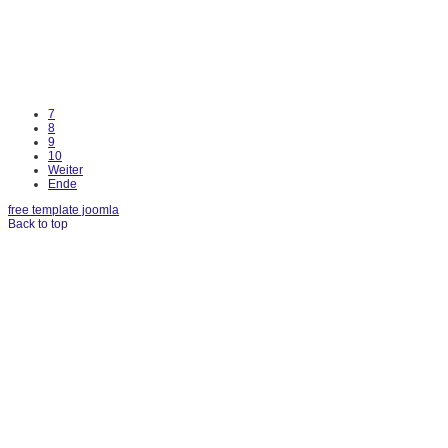
7
8
9
10
Weiter
Ende
free template joomla
Back to top