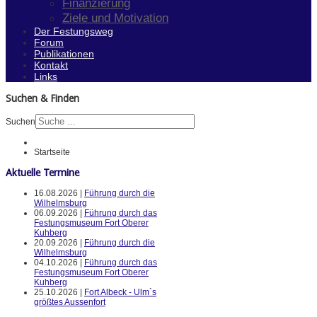
Finanzierung
Ziele und Motivation
Der Festungsweg
Forum
Publikationen
Kontakt
Links
Suchen & Finden
Suchen
Startseite
Aktuelle Termine
16.08.2026 |
Führung durch die
Wilhelmsburg
06.09.2026 |
Führung durch das
Festungsmuseum Fort Oberer
Kuhberg
20.09.2026 |
Führung durch die
Wilhelmsburg
04.10.2026 |
Führung durch das
Festungsmuseum Fort Oberer
Kuhberg
25.10.2026 |
Fort Albeck - Ulm`s
größtes Aussenfort