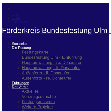
Login
Suche
Impressum
Förderkreis Bundesfestung Ulm 
Navigation
Startseite
Die Festung
Festungskarte
Bundesfestung Ulm - Einführung
Hauptumwallung - re. Donauufer
Hauptumwallung - li. Donauufer
Außenforts - li. Donauufer
Außenforts - re. Donauufer
Führungen
Der Verein
Aktuelles
Vereinsgeschichte
Festungsmuseum
Weitere Projekte