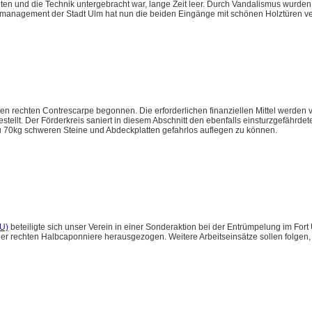
lten und die Technik untergebracht war, lange Zeit leer. Durch Vandalismus wurde
emanagement der Stadt Ulm hat nun die beiden Eingänge mit schönen Holztüren v
en rechten Contrescarpe begonnen. Die erforderlichen finanziellen Mittel werden v
lt. Der Förderkreis saniert in diesem Abschnitt den ebenfalls einsturzgefährdete
zu 70kg schweren Steine und Abdeckplatten gefahrlos auflegen zu können.
U)
beteiligte sich unser Verein in einer Sonderaktion bei der Entrümpelung im Fort
r rechten Halbcaponniere herausgezogen. Weitere Arbeitseinsätze sollen folgen, 