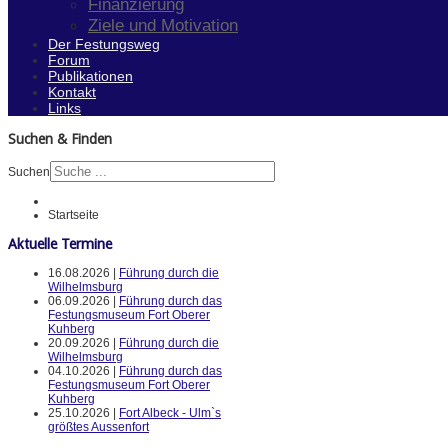
Finanzierung
Ziele und Motivation
Der Festungsweg
Forum
Publikationen
Kontakt
Links
Suchen & Finden
Suchen
Startseite
Aktuelle Termine
16.08.2026 |
Führung durch die
Wilhelmsburg
06.09.2026 |
Führung durch das
Festungsmuseum Fort Oberer
Kuhberg
20.09.2026 |
Führung durch die
Wilhelmsburg
04.10.2026 |
Führung durch das
Festungsmuseum Fort Oberer
Kuhberg
25.10.2026 |
Fort Albeck - Ulm`s
größtes Aussenfort