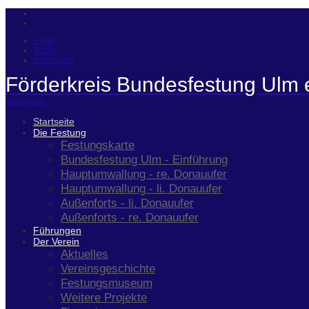
Login
Suche
Impressum
Förderkreis Bundesfestung Ulm 
Navigation
Startseite
Die Festung
Festungskarte
Bundesfestung Ulm - Einführung
Hauptumwallung - re. Donauufer
Hauptumwallung - li. Donauufer
Außenforts - li. Donauufer
Außenforts - re. Donauufer
Führungen
Der Verein
Aktuelles
Vereinsgeschichte
Festungsmuseum
Weitere Projekte