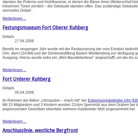
standen die Poterne und Hohltraverse, in denen die Bären ihren Winterschlaf hie
hölzernen Türen zerstört – die Gebäude standen offen. Das zuständige Gebäud
sinnvolles Detail!
.
Weiterlesen ...
Festungsmuseum Fort Oberer Kuhberg
Details
27.04.2008
Bereits im vergangen Jahr wurde mit der Restaurierung der vom Einsturz bedroht
Ulm, dem LDA BW und der Denkmalstiftung Baden-Württemberg zur Verfügung gestel
Ausgang. Hierzu wurde extra ein „Mini-Baustellenkran“ angeschafft, um die bis 
.
Weiterlesen ...
Fort Unterer Kuhberg
Details
05.04.2008
Im Rahmen der Aktion „Ulmsauber – mach mit“ der
Entsorgungsbetriebe Ulm (EB
Mit 15 Mitgliedern und 3 Kindern wurden 22cbm Sperrmüll aus dem Graben bei de
angrenzenden Gewölben ebenfalls mehrere Kubikmeter Müll angesammelt hat.
.
Weiterlesen ...
Anschlusslinie, westliche Bergfront