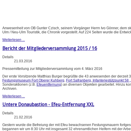
Anwesenheit von OB Gunter Czisch, seinem Vorgänger Herrn Ivo Gönner, dem stel
Ulm / Neu-Ulm Touristik, die Chronik vorgestellt. Auf 224 Seiten wurde die Entwic
Weiterlesen ...
Bericht der Mitgliederversammlung 2015 / 16
Details
21.03.2016
Pressemitteilung zur Mitgliederversammlung vom 4. März 2016
Der erste Vorsitzende Matthias Burger begrüßte die 43 anwesenden der derzeit 3
Festungsmuseum Fort Oberer Kuhberg
,
Fort Safranberg
,
Infanteriestützpunkt 58 
Sonderaktionen (z.B.
Efeuentfernung
) an diversen Objekten gearbeitet. Hinzu k
Archiven.
Weiterlesen ...
Untere Donaubastion - Efeu-Entfernung XXL
Details
21.02.2016
Gestern wurde die Befreiung der mit Efeu bewachsenen Festungsmauern fortgese
begannen wir um 8:30 Uhr mit insgesamt 32 ehrenamtlichen Helfern mit der Arbe