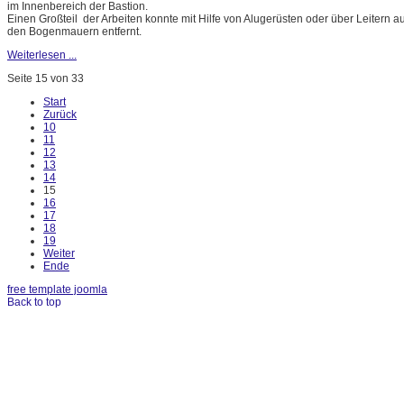
im Innenbereich der Bastion.
Einen Großteil der Arbeiten konnte mit Hilfe von Alugerüsten oder über Leitern
den Bogenmauern entfernt.
Weiterlesen ...
Seite 15 von 33
Start
Zurück
10
11
12
13
14
15
16
17
18
19
Weiter
Ende
free template joomla
Back to top