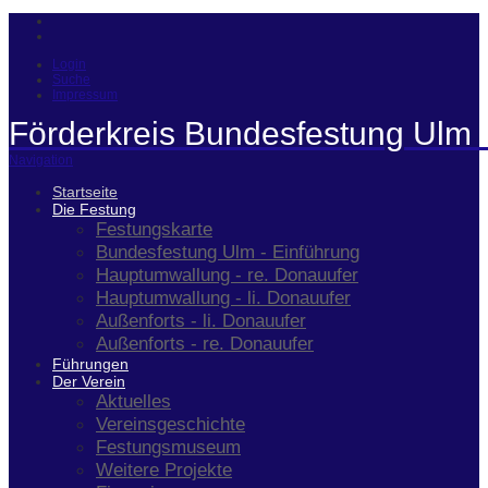
Login
Suche
Impressum
Förderkreis Bundesfestung Ulm 
Navigation
Startseite
Die Festung
Festungskarte
Bundesfestung Ulm - Einführung
Hauptumwallung - re. Donauufer
Hauptumwallung - li. Donauufer
Außenforts - li. Donauufer
Außenforts - re. Donauufer
Führungen
Der Verein
Aktuelles
Vereinsgeschichte
Festungsmuseum
Weitere Projekte