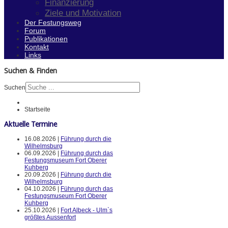
Finanzierung
Ziele und Motivation
Der Festungsweg
Forum
Publikationen
Kontakt
Links
Suchen & Finden
Suchen
Startseite
Aktuelle Termine
16.08.2026 |
Führung durch die
Wilhelmsburg
06.09.2026 |
Führung durch das
Festungsmuseum Fort Oberer
Kuhberg
20.09.2026 |
Führung durch die
Wilhelmsburg
04.10.2026 |
Führung durch das
Festungsmuseum Fort Oberer
Kuhberg
25.10.2026 |
Fort Albeck - Ulm`s
größtes Aussenfort