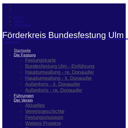
Login
Suche
Impressum
Förderkreis Bundesfestung Ulm 
Navigation
Startseite
Die Festung
Festungskarte
Bundesfestung Ulm - Einführung
Hauptumwallung - re. Donauufer
Hauptumwallung - li. Donauufer
Außenforts - li. Donauufer
Außenforts - re. Donauufer
Führungen
Der Verein
Aktuelles
Vereinsgeschichte
Festungsmuseum
Weitere Projekte