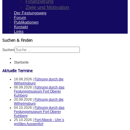
Finanzierung
Ziele und Motivation
Der Festungsweg
Forum
Publikationen
Kontakt
Links
Suchen & Finden
Suchen
Startseite
Aktuelle Termine
16.08.2026 |
Führung durch die
Wilhelmsburg
06.09.2026 |
Führung durch das
Festungsmuseum Fort Oberer
Kuhberg
20.09.2026 |
Führung durch die
Wilhelmsburg
04.10.2026 |
Führung durch das
Festungsmuseum Fort Oberer
Kuhberg
25.10.2026 |
Fort Albeck - Ulm`s
größtes Aussenfort