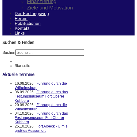
Finanzierung
Ziele und Motivation
Der Festungsweg
Forum
Publikationen
Kontakt
Links
Suchen & Finden
Suchen
Startseite
Aktuelle Termine
16.08.2026 |
Führung durch die
Wilhelmsburg
06.09.2026 |
Führung durch das
Festungsmuseum Fort Oberer
Kuhberg
20.09.2026 |
Führung durch die
Wilhelmsburg
04.10.2026 |
Führung durch das
Festungsmuseum Fort Oberer
Kuhberg
25.10.2026 |
Fort Albeck - Ulm`s
größtes Aussenfort