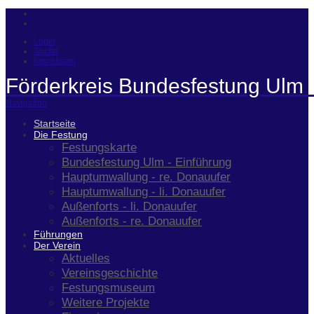
Login
Suche
Impressum
Förderkreis Bundesfestung Ulm 
Navigation
Startseite
Die Festung
Festungskarte
Bundesfestung Ulm - Einführung
Hauptumwallung - re. Donauufer
Hauptumwallung - li. Donauufer
Außenforts - li. Donauufer
Außenforts - re. Donauufer
Führungen
Der Verein
Aktuelles
Vereinsgeschichte
Festungsmuseum
Weitere Projekte