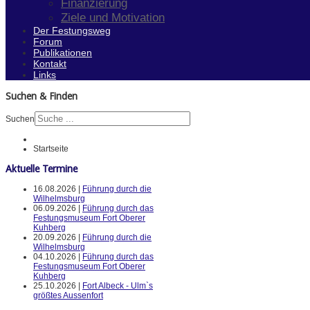
Finanzierung
Ziele und Motivation
Der Festungsweg
Forum
Publikationen
Kontakt
Links
Suchen & Finden
Suchen
Startseite
Aktuelle Termine
16.08.2026 |
Führung durch die
Wilhelmsburg
06.09.2026 |
Führung durch das
Festungsmuseum Fort Oberer
Kuhberg
20.09.2026 |
Führung durch die
Wilhelmsburg
04.10.2026 |
Führung durch das
Festungsmuseum Fort Oberer
Kuhberg
25.10.2026 |
Fort Albeck - Ulm`s
größtes Aussenfort