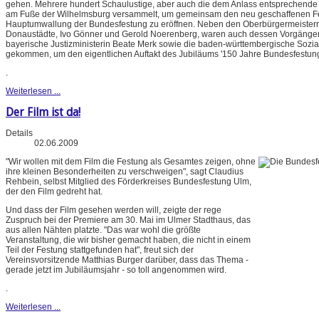
gehen. Mehrere hundert Schaulustige, aber auch die dem Anlass entsprechende
am Fuße der Wilhelmsburg versammelt, um gemeinsam den neu geschaffenen F
Hauptumwallung der Bundesfestung zu eröffnen. Neben den Oberbürgermeistern
Donaustädte, Ivo Gönner und Gerold Noerenberg, waren auch dessen Vorgänger
bayerische Justizministerin Beate Merk sowie die baden-württembergische Sozial
gekommen, um den eigentlichen Auftakt des Jubiläums '150 Jahre Bundesfestung' 
.
Weiterlesen ...
Der Film ist da!
Details
02.06.2009
"Wir wollen mit dem Film die Festung als Gesamtes zeigen, ohne
ihre kleinen Besonderheiten zu verschweigen", sagt Claudius
Rehbein, selbst Mitglied des Förderkreises Bundesfestung Ulm,
der den Film gedreht hat.
Und dass der Film gesehen werden will, zeigte der rege
Zuspruch bei der Premiere am 30. Mai im Ulmer Stadthaus, das
aus allen Nähten platzte. "Das war wohl die größte
Veranstaltung, die wir bisher gemacht haben, die nicht in einem
Teil der Festung stattgefunden hat", freut sich der
Vereinsvorsitzende Matthias Burger darüber, dass das Thema -
gerade jetzt im Jubiläumsjahr - so toll angenommen wird.
.
Weiterlesen ...