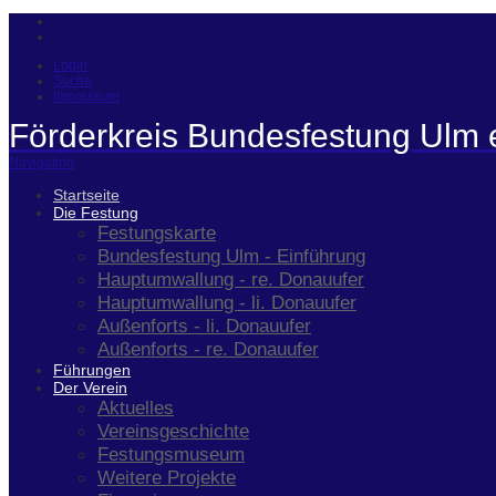
Login
Suche
Impressum
Förderkreis Bundesfestung Ulm 
Navigation
Startseite
Die Festung
Festungskarte
Bundesfestung Ulm - Einführung
Hauptumwallung - re. Donauufer
Hauptumwallung - li. Donauufer
Außenforts - li. Donauufer
Außenforts - re. Donauufer
Führungen
Der Verein
Aktuelles
Vereinsgeschichte
Festungsmuseum
Weitere Projekte