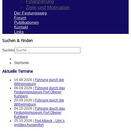
Finanzierung
Ziele und Motivation
Der Festungsweg
Forum
Publikationen
Kontakt
Links
Suchen & Finden
Suchen
Startseite
Aktuelle Termine
16.08.2026 |
Führung durch die
Wilhelmsburg
06.09.2026 |
Führung durch das
Festungsmuseum Fort Oberer
Kuhberg
20.09.2026 |
Führung durch die
Wilhelmsburg
04.10.2026 |
Führung durch das
Festungsmuseum Fort Oberer
Kuhberg
25.10.2026 |
Fort Albeck - Ulm`s
größtes Aussenfort