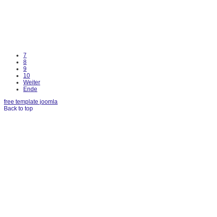
7
8
9
10
Weiter
Ende
free template joomla
Back to top