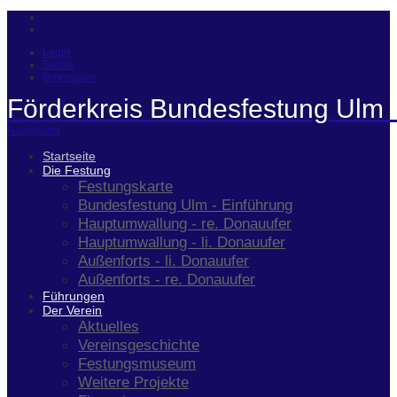
Login
Suche
Impressum
Förderkreis Bundesfestung Ulm 
Navigation
Startseite
Die Festung
Festungskarte
Bundesfestung Ulm - Einführung
Hauptumwallung - re. Donauufer
Hauptumwallung - li. Donauufer
Außenforts - li. Donauufer
Außenforts - re. Donauufer
Führungen
Der Verein
Aktuelles
Vereinsgeschichte
Festungsmuseum
Weitere Projekte