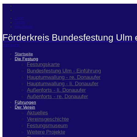
Login
Suche
Impressum
Förderkreis Bundesfestung Ulm 
Navigation
Startseite
Die Festung
Festungskarte
Bundesfestung Ulm - Einführung
Hauptumwallung - re. Donauufer
Hauptumwallung - li. Donauufer
Außenforts - li. Donauufer
Außenforts - re. Donauufer
Führungen
Der Verein
Aktuelles
Vereinsgeschichte
Festungsmuseum
Weitere Projekte