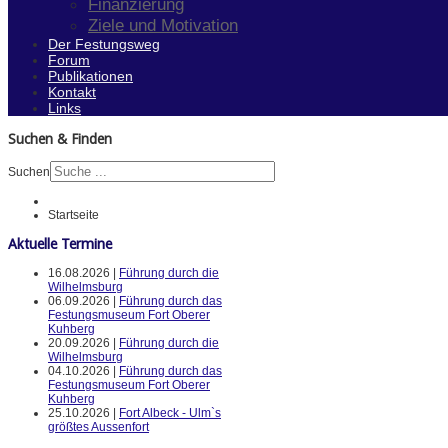
Finanzierung
Ziele und Motivation
Der Festungsweg
Forum
Publikationen
Kontakt
Links
Suchen & Finden
Suchen
Startseite
Aktuelle Termine
16.08.2026 |
Führung durch die
Wilhelmsburg
06.09.2026 |
Führung durch das
Festungsmuseum Fort Oberer
Kuhberg
20.09.2026 |
Führung durch die
Wilhelmsburg
04.10.2026 |
Führung durch das
Festungsmuseum Fort Oberer
Kuhberg
25.10.2026 |
Fort Albeck - Ulm`s
größtes Aussenfort