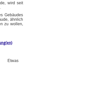
e, wird seit
.
des Gebäudes
äude, ähnlich
n zu wollen,
ung(en)
Etwas