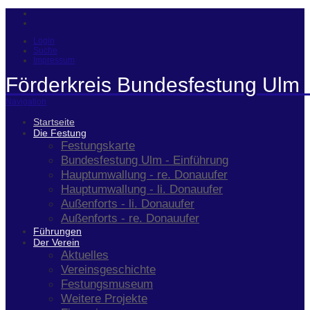
Login
Suche
Impressum
Förderkreis Bundesfestung Ulm 
Navigation
Startseite
Die Festung
Festungskarte
Bundesfestung Ulm - Einführung
Hauptumwallung - re. Donauufer
Hauptumwallung - li. Donauufer
Außenforts - li. Donauufer
Außenforts - re. Donauufer
Führungen
Der Verein
Aktuelles
Vereinsgeschichte
Festungsmuseum
Weitere Projekte