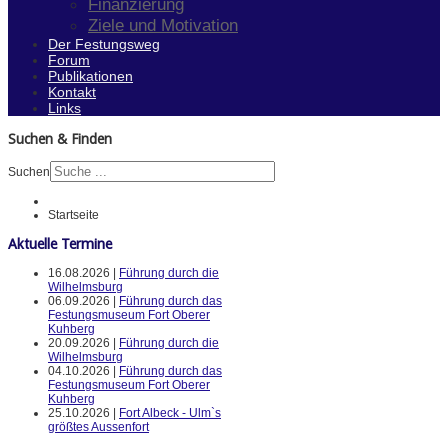
Finanzierung
Ziele und Motivation
Der Festungsweg
Forum
Publikationen
Kontakt
Links
Suchen & Finden
Suchen
Startseite
Aktuelle Termine
16.08.2026 |
Führung durch die
Wilhelmsburg
06.09.2026 |
Führung durch das
Festungsmuseum Fort Oberer
Kuhberg
20.09.2026 |
Führung durch die
Wilhelmsburg
04.10.2026 |
Führung durch das
Festungsmuseum Fort Oberer
Kuhberg
25.10.2026 |
Fort Albeck - Ulm`s
größtes Aussenfort