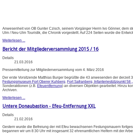
Anwesenheit von OB Gunter Czisch, seinem Vorgänger Herrn Ivo Gönner, dem stel
Ulm / Neu-Ulm Touristik, die Chronik vorgestellt. Auf 224 Seiten wurde die Entwic
Weiterlesen ...
Bericht der Mitgliederversammlung 2015 / 16
Details
21.03.2016
Pressemitteilung zur Mitgliederversammlung vom 4. März 2016
Der erste Vorsitzende Matthias Burger begrüßte die 43 anwesenden der derzeit 3
Festungsmuseum Fort Oberer Kuhberg
,
Fort Safranberg
,
Infanteriestützpunkt 58 
Sonderaktionen (z.B.
Efeuentfernung
) an diversen Objekten gearbeitet. Hinzu k
Archiven.
Weiterlesen ...
Untere Donaubastion - Efeu-Entfernung XXL
Details
21.02.2016
Gestern wurde die Befreiung der mit Efeu bewachsenen Festungsmauern fortgese
begannen wir um 8:30 Uhr mit insgesamt 32 ehrenamtlichen Helfern mit der Arbe