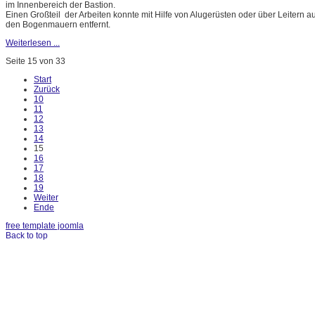
im Innenbereich der Bastion.
Einen Großteil der Arbeiten konnte mit Hilfe von Alugerüsten oder über Leitern
den Bogenmauern entfernt.
Weiterlesen ...
Seite 15 von 33
Start
Zurück
10
11
12
13
14
15
16
17
18
19
Weiter
Ende
free template joomla
Back to top