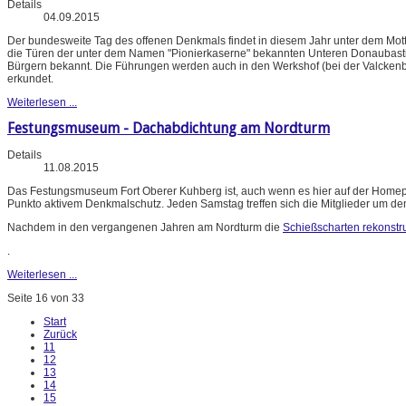
Details
04.09.2015
Der bundesweite Tag des offenen Denkmals findet in diesem Jahr unter dem Motto 
die Türen der unter dem Namen "Pionierkaserne" bekannten Unteren Donaubastio
Bürgern bekannt. Die Führungen werden auch in den Werkshof (bei der Valckenbur
erkundet.
Weiterlesen ...
Festungsmuseum - Dachabdichtung am Nordturm
Details
11.08.2015
Das Festungsmuseum Fort Oberer Kuhberg ist, auch wenn es hier auf der Homepag
Punkto aktivem Denkmalschutz. Jeden Samstag treffen sich die Mitglieder um de
Nachdem in den vergangenen Jahren am Nordturm die
Schießscharten rekonstru
.
Weiterlesen ...
Seite 16 von 33
Start
Zurück
11
12
13
14
15