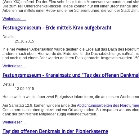
(Werk XIX) entfernt. Da der Efeu sehr fest mit dem Mauerwerk verbunden und sich of
Die zum Teil Unterschenkel-dicken Triebe können nur mit einer Brechstange und 
Arbeiten nur mittels einer Hebe- und einer Scherenbühne, die von der Stadt Ulm 
Weiterlesen ...
Festungsmuseum - Erde mittels Kran aufgebracht
Details
25.10.2015
In einer weiteren Arbeitsaktion wurde gestern die Erde auf das Dach des Nordtum
anderen nach oben. Hier wurde die Erde, die für die Dachabdichtungsmaßnahm
und nach rund einem Jahr wieder an ihren Platz gebracht. Insgesamt wurden 150
Weiterlesen ...
Festungsmuseum - Kraneinsatz und "Tag des offenen Denkmal
Details
13.09.2015
Heute wollen wir sie über zwei Ereignisse informieren, die an diesem Wochenend
Am Samstag 12.9. kamen wir dem Ende der
Abdichtungsarbeiten des Nordturme
Containern nach oben gehievt und vor Ort ausgeladen. So ersparten wir uns eine
dank der zahlreichen Mitglieder zügig vollendet werden.
Weiterlesen ...
Tag des offenen Denkmals in der Pionierkaserne