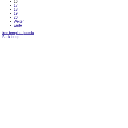
16
17
18
19
20
Weiter
Ende
free template joomla
Back to top