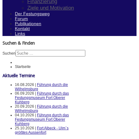
Finanzierung
Ziele und Motivation
Der Festungsweg
Forum
Publikationen
Kontakt
Links
Suchen & Finden
Suchen
Startseite
Aktuelle Termine
16.08.2026 |
Führung durch die
Wilhelmsburg
06.09.2026 |
Führung durch das
Festungsmuseum Fort Oberer
Kuhberg
20.09.2026 |
Führung durch die
Wilhelmsburg
04.10.2026 |
Führung durch das
Festungsmuseum Fort Oberer
Kuhberg
25.10.2026 |
Fort Albeck - Ulm`s
größtes Aussenfort