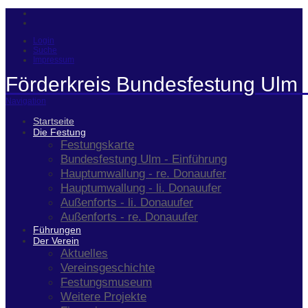
Login
Suche
Impressum
Förderkreis Bundesfestung Ulm 
Navigation
Startseite
Die Festung
Festungskarte
Bundesfestung Ulm - Einführung
Hauptumwallung - re. Donauufer
Hauptumwallung - li. Donauufer
Außenforts - li. Donauufer
Außenforts - re. Donauufer
Führungen
Der Verein
Aktuelles
Vereinsgeschichte
Festungsmuseum
Weitere Projekte