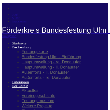
Login
Suche
Impressum
Förderkreis Bundesfestung Ulm 
Navigation
Startseite
Die Festung
Festungskarte
Bundesfestung Ulm - Einführung
Hauptumwallung - re. Donauufer
Hauptumwallung - li. Donauufer
Außenforts - li. Donauufer
Außenforts - re. Donauufer
Führungen
Der Verein
Aktuelles
Vereinsgeschichte
Festungsmuseum
Weitere Projekte