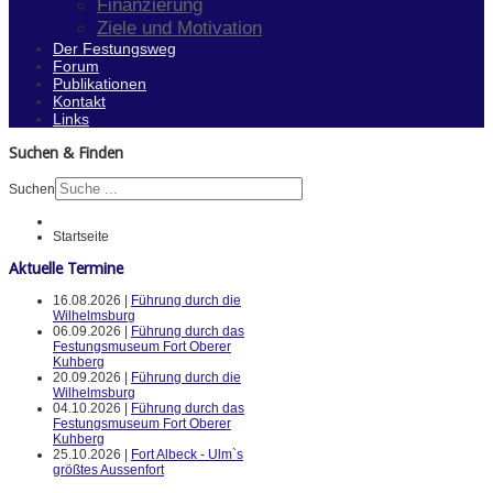
Finanzierung
Ziele und Motivation
Der Festungsweg
Forum
Publikationen
Kontakt
Links
Suchen & Finden
Suchen
Startseite
Aktuelle Termine
16.08.2026 |
Führung durch die
Wilhelmsburg
06.09.2026 |
Führung durch das
Festungsmuseum Fort Oberer
Kuhberg
20.09.2026 |
Führung durch die
Wilhelmsburg
04.10.2026 |
Führung durch das
Festungsmuseum Fort Oberer
Kuhberg
25.10.2026 |
Fort Albeck - Ulm`s
größtes Aussenfort