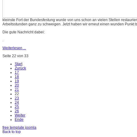
kleinste Fort der Bundesfestung wurde von uns schon an vielen Stellen restaurier
Arbeitsstunden ganz zu schweigen. Jetzt haben wir erneut einen wunden Punkt b
Die gute Nachricht dabei:
.
Weiterlesen ...
Seite 22 von 33
Start
Zurück
17
18
19
20
21
22
23
24
25
26
Weiter
Ende
free template joomla
Back to top