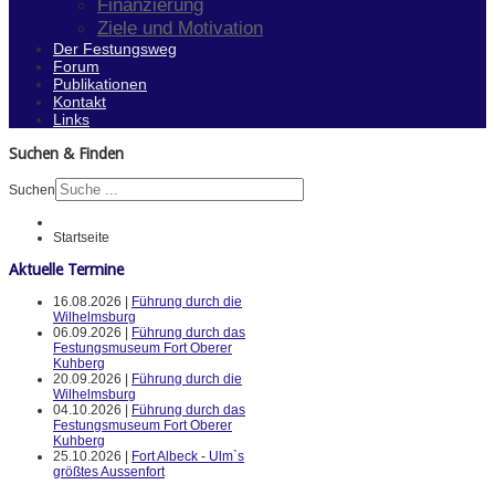
Finanzierung
Ziele und Motivation
Der Festungsweg
Forum
Publikationen
Kontakt
Links
Suchen & Finden
Suchen
Startseite
Aktuelle Termine
16.08.2026 |
Führung durch die
Wilhelmsburg
06.09.2026 |
Führung durch das
Festungsmuseum Fort Oberer
Kuhberg
20.09.2026 |
Führung durch die
Wilhelmsburg
04.10.2026 |
Führung durch das
Festungsmuseum Fort Oberer
Kuhberg
25.10.2026 |
Fort Albeck - Ulm`s
größtes Aussenfort