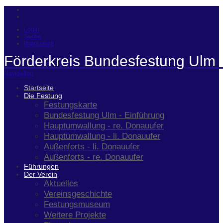
Login
Suche
Impressum
Förderkreis Bundesfestung Ulm 
Navigation
Startseite
Die Festung
Festungskarte
Bundesfestung Ulm - Einführung
Hauptumwallung - re. Donauufer
Hauptumwallung - li. Donauufer
Außenforts - li. Donauufer
Außenforts - re. Donauufer
Führungen
Der Verein
Aktuelles
Vereinsgeschichte
Festungsmuseum
Weitere Projekte