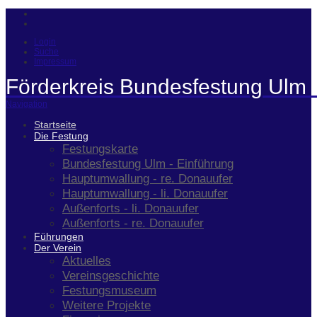
Login
Suche
Impressum
Förderkreis Bundesfestung Ulm 
Navigation
Startseite
Die Festung
Festungskarte
Bundesfestung Ulm - Einführung
Hauptumwallung - re. Donauufer
Hauptumwallung - li. Donauufer
Außenforts - li. Donauufer
Außenforts - re. Donauufer
Führungen
Der Verein
Aktuelles
Vereinsgeschichte
Festungsmuseum
Weitere Projekte