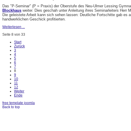
Das "P-Seminar" (P = Praxis) der Oberstufe des Neu-Ulmer Lessing Gymnas
Blockhaus
weiter. Dies geschah unter Anleitung ihres Seminarleiters Herr M
Die geleistete Arbeit kann sich sehen lassen: Deutliche Fortschitte gab es
handwerklichen Geschick profitierten.
Weiterlesen ...
Seite 8 von 33
Start
Zurück
3
4
5
6
7
8
9
10
11
12
Weiter
Ende
free template joomla
Back to top