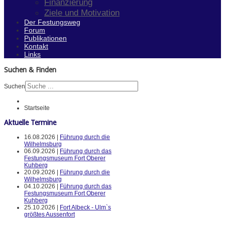
Finanzierung
Ziele und Motivation
Der Festungsweg
Forum
Publikationen
Kontakt
Links
Suchen & Finden
Suchen
Startseite
Aktuelle Termine
16.08.2026 |
Führung durch die
Wilhelmsburg
06.09.2026 |
Führung durch das
Festungsmuseum Fort Oberer
Kuhberg
20.09.2026 |
Führung durch die
Wilhelmsburg
04.10.2026 |
Führung durch das
Festungsmuseum Fort Oberer
Kuhberg
25.10.2026 |
Fort Albeck - Ulm`s
größtes Aussenfort