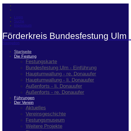
Login
Suche
Impressum
Förderkreis Bundesfestung Ulm 
Navigation
Startseite
Die Festung
Festungskarte
Bundesfestung Ulm - Einführung
Hauptumwallung - re. Donauufer
Hauptumwallung - li. Donauufer
Außenforts - li. Donauufer
Außenforts - re. Donauufer
Führungen
Der Verein
Aktuelles
Vereinsgeschichte
Festungsmuseum
Weitere Projekte