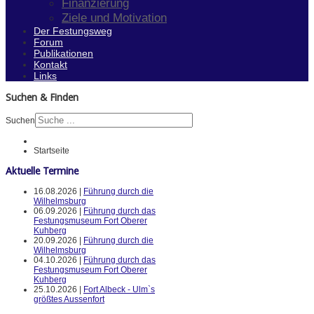
Finanzierung
Ziele und Motivation
Der Festungsweg
Forum
Publikationen
Kontakt
Links
Suchen & Finden
Suchen
Startseite
Aktuelle Termine
16.08.2026 |
Führung durch die
Wilhelmsburg
06.09.2026 |
Führung durch das
Festungsmuseum Fort Oberer
Kuhberg
20.09.2026 |
Führung durch die
Wilhelmsburg
04.10.2026 |
Führung durch das
Festungsmuseum Fort Oberer
Kuhberg
25.10.2026 |
Fort Albeck - Ulm`s
größtes Aussenfort