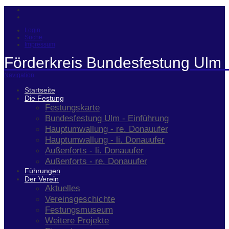
Login
Suche
Impressum
Förderkreis Bundesfestung Ulm 
Navigation
Startseite
Die Festung
Festungskarte
Bundesfestung Ulm - Einführung
Hauptumwallung - re. Donauufer
Hauptumwallung - li. Donauufer
Außenforts - li. Donauufer
Außenforts - re. Donauufer
Führungen
Der Verein
Aktuelles
Vereinsgeschichte
Festungsmuseum
Weitere Projekte