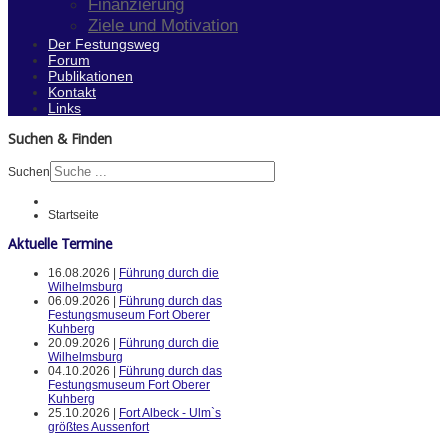
Finanzierung
Ziele und Motivation
Der Festungsweg
Forum
Publikationen
Kontakt
Links
Suchen & Finden
Suchen
Startseite
Aktuelle Termine
16.08.2026 |
Führung durch die
Wilhelmsburg
06.09.2026 |
Führung durch das
Festungsmuseum Fort Oberer
Kuhberg
20.09.2026 |
Führung durch die
Wilhelmsburg
04.10.2026 |
Führung durch das
Festungsmuseum Fort Oberer
Kuhberg
25.10.2026 |
Fort Albeck - Ulm`s
größtes Aussenfort