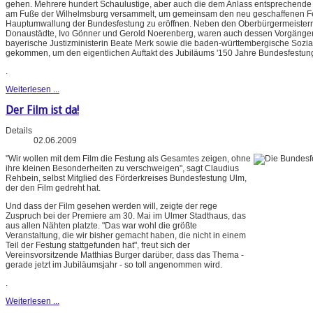
gehen. Mehrere hundert Schaulustige, aber auch die dem Anlass entsprechende
am Fuße der Wilhelmsburg versammelt, um gemeinsam den neu geschaffenen F
Hauptumwallung der Bundesfestung zu eröffnen. Neben den Oberbürgermeistern
Donaustädte, Ivo Gönner und Gerold Noerenberg, waren auch dessen Vorgänger
bayerische Justizministerin Beate Merk sowie die baden-württembergische Sozial
gekommen, um den eigentlichen Auftakt des Jubiläums '150 Jahre Bundesfestung' 
.
Weiterlesen ...
Der Film ist da!
Details
02.06.2009
"Wir wollen mit dem Film die Festung als Gesamtes zeigen, ohne
ihre kleinen Besonderheiten zu verschweigen", sagt Claudius
Rehbein, selbst Mitglied des Förderkreises Bundesfestung Ulm,
der den Film gedreht hat.
Und dass der Film gesehen werden will, zeigte der rege
Zuspruch bei der Premiere am 30. Mai im Ulmer Stadthaus, das
aus allen Nähten platzte. "Das war wohl die größte
Veranstaltung, die wir bisher gemacht haben, die nicht in einem
Teil der Festung stattgefunden hat", freut sich der
Vereinsvorsitzende Matthias Burger darüber, dass das Thema -
gerade jetzt im Jubiläumsjahr - so toll angenommen wird.
.
Weiterlesen ...