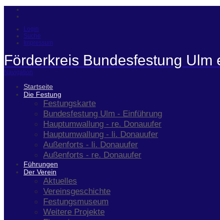
Login
Suche
Impressum
Förderkreis Bundesfestung Ulm 
Navigation
Startseite
Die Festung
Festungskarte
Bundesfestung Ulm - Einführung
Hauptumwallung - re. Donauufer
Hauptumwallung - li. Donauufer
Außenforts - li. Donauufer
Außenforts - re. Donauufer
Führungen
Der Verein
Aktuelles
Vereinsgeschichte
Festungsmuseum
Weitere Projekte