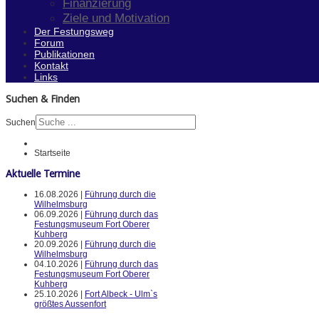
Finanzierung
Ziele und Motivation
Der Festungsweg
Forum
Publikationen
Kontakt
Links
Suchen & Finden
Suchen
Startseite
Aktuelle Termine
16.08.2026 |
Führung durch die
Wilhelmsburg
06.09.2026 |
Führung durch das
Festungsmuseum Fort Oberer
Kuhberg
20.09.2026 |
Führung durch die
Wilhelmsburg
04.10.2026 |
Führung durch das
Festungsmuseum Fort Oberer
Kuhberg
25.10.2026 |
Fort Albeck - Ulm`s
größtes Aussenfort