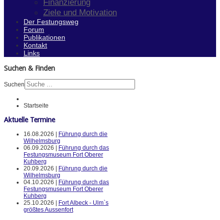
Finanzierung
Ziele und Motivation
Der Festungsweg
Forum
Publikationen
Kontakt
Links
Suchen & Finden
Suchen
Startseite
Aktuelle Termine
16.08.2026 |
Führung durch die
Wilhelmsburg
06.09.2026 |
Führung durch das
Festungsmuseum Fort Oberer
Kuhberg
20.09.2026 |
Führung durch die
Wilhelmsburg
04.10.2026 |
Führung durch das
Festungsmuseum Fort Oberer
Kuhberg
25.10.2026 |
Fort Albeck - Ulm`s
größtes Aussenfort