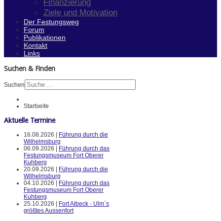
Finanzierung
Ziele und Motivation
Der Festungsweg
Forum
Publikationen
Kontakt
Links
Suchen & Finden
Suchen
Startseite
Aktuelle Termine
16.08.2026 |
Führung durch die
Wilhelmsburg
06.09.2026 |
Führung durch das
Festungsmuseum Fort Oberer
Kuhberg
20.09.2026 |
Führung durch die
Wilhelmsburg
04.10.2026 |
Führung durch das
Festungsmuseum Fort Oberer
Kuhberg
25.10.2026 |
Fort Albeck - Ulm`s
größtes Aussenfort