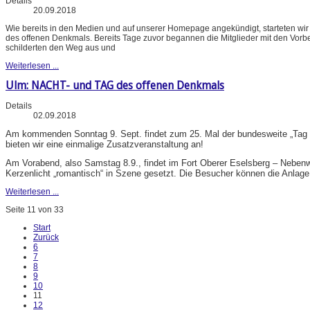
Details
20.09.2018
Wie bereits in den Medien und auf unserer Homepage angekündigt, starteten wir
des offenen Denkmals. Bereits Tage zuvor begannen die Mitglieder mit den Vorb
schilderten den Weg aus und
Weiterlesen ...
Ulm: NACHT- und TAG des offenen Denkmals
Details
02.09.2018
Am kommenden Sonntag 9. Sept. findet zum 25. Mal der bundesweite „Tag des
bieten wir eine einmalige Zusatzveranstaltung an!
Am Vorabend, also Samstag 8.9., findet im Fort Oberer Eselsberg – Neben
Kerzenlicht „romantisch“ in Szene gesetzt. Die Besucher können die Anlage
Weiterlesen ...
Seite 11 von 33
Start
Zurück
6
7
8
9
10
11
12