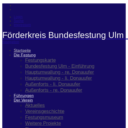
Login
Suche
Impressum
Förderkreis Bundesfestung Ulm 
Navigation
Startseite
Die Festung
Festungskarte
Bundesfestung Ulm - Einführung
Hauptumwallung - re. Donauufer
Hauptumwallung - li. Donauufer
Außenforts - li. Donauufer
Außenforts - re. Donauufer
Führungen
Der Verein
Aktuelles
Vereinsgeschichte
Festungsmuseum
Weitere Projekte