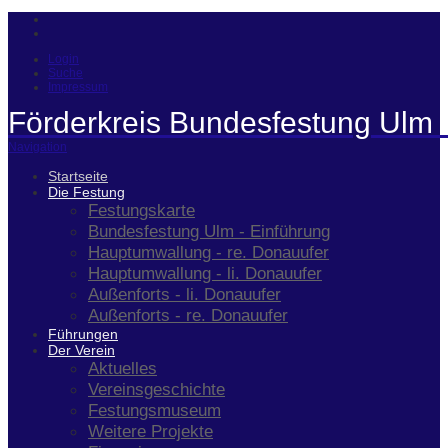
Login
Suche
Impressum
Förderkreis Bundesfestung Ulm 
Navigation
Startseite
Die Festung
Festungskarte
Bundesfestung Ulm - Einführung
Hauptumwallung - re. Donauufer
Hauptumwallung - li. Donauufer
Außenforts - li. Donauufer
Außenforts - re. Donauufer
Führungen
Der Verein
Aktuelles
Vereinsgeschichte
Festungsmuseum
Weitere Projekte