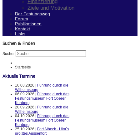
Finanzierung
Ziele und Motivation
Der Festungsweg
Forum
Publikationen
Kontakt
Links
Suchen & Finden
Suchen
Startseite
Aktuelle Termine
16.08.2026 |
Führung durch die
Wilhelmsburg
06.09.2026 |
Führung durch das
Festungsmuseum Fort Oberer
Kuhberg
20.09.2026 |
Führung durch die
Wilhelmsburg
04.10.2026 |
Führung durch das
Festungsmuseum Fort Oberer
Kuhberg
25.10.2026 |
Fort Albeck - Ulm`s
größtes Aussenfort