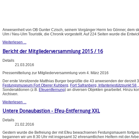
Anwesenheit von OB Gunter Czisch, seinem Vorgänger Herrn Ivo Gönner, dem stel
Ulm / Neu-Ulm Touristik, die Chronik vorgestellt. Auf 224 Seiten wurde die Entwic
Weiterlesen ...
Bericht der Mitgliederversammlung 2015 / 16
Details
21.03.2016
Pressemitteilung zur Mitgliederversammlung vom 4. März 2016
Der erste Vorsitzende Matthias Burger begrüßte die 43 anwesenden der derzeit 3
Festungsmuseum Fort Oberer Kuhberg
,
Fort Safranberg
,
Infanteriestützpunkt 58 
Sonderaktionen (z.B.
Efeuentfernung
) an diversen Objekten gearbeitet. Hinzu k
Archiven.
Weiterlesen ...
Untere Donaubastion - Efeu-Entfernung XXL
Details
21.02.2016
Gestern wurde die Befreiung der mit Efeu bewachsenen Festungsmauern fortgese
begannen wir um 8:30 Uhr mit insgesamt 32 ehrenamtlichen Helfern mit der Arbe