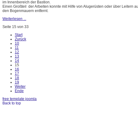
im Innenbereich der Bastion.
Einen Großteil der Arbeiten konnte mit Hilfe von Alugerüsten oder über Leitern
den Bogenmauern entfernt.
Weiterlesen ...
Seite 15 von 33
Start
Zurück
10
11
12
13
14
15
16
17
18
19
Weiter
Ende
free template joomla
Back to top