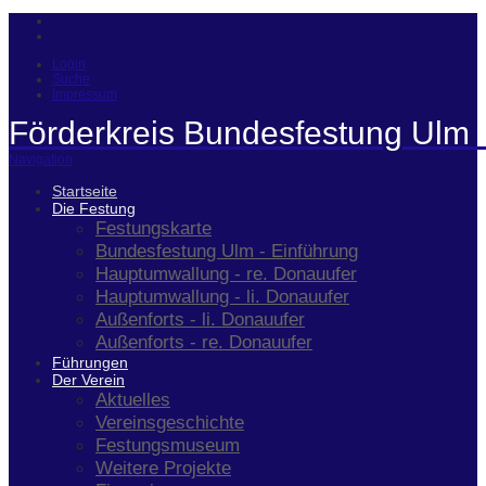
Login
Suche
Impressum
Förderkreis Bundesfestung Ulm 
Navigation
Startseite
Die Festung
Festungskarte
Bundesfestung Ulm - Einführung
Hauptumwallung - re. Donauufer
Hauptumwallung - li. Donauufer
Außenforts - li. Donauufer
Außenforts - re. Donauufer
Führungen
Der Verein
Aktuelles
Vereinsgeschichte
Festungsmuseum
Weitere Projekte