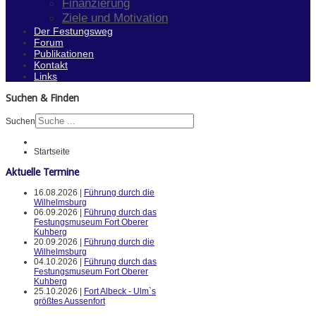
Finanzierung
Ziele und Motivation
Der Festungsweg
Forum
Publikationen
Kontakt
Links
Suchen & Finden
Suchen
Startseite
Aktuelle Termine
16.08.2026 |
Führung durch die
Wilhelmsburg
06.09.2026 |
Führung durch das
Festungsmuseum Fort Oberer
Kuhberg
20.09.2026 |
Führung durch die
Wilhelmsburg
04.10.2026 |
Führung durch das
Festungsmuseum Fort Oberer
Kuhberg
25.10.2026 |
Fort Albeck - Ulm`s
größtes Aussenfort