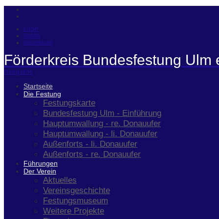
Login
Suche
Impressum
Förderkreis Bundesfestung Ulm 
Navigation
Startseite
Die Festung
Festungskarte
Bundesfestung Ulm - Einführung
Hauptumwallung - re. Donauufer
Hauptumwallung - li. Donauufer
Außenforts - li. Donauufer
Außenforts - re. Donauufer
Führungen
Der Verein
Aktuelles
Vereinsgeschichte
Festungsmuseum
Weitere Projekte