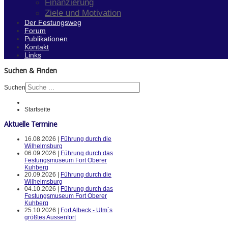
Finanzierung
Ziele und Motivation
Der Festungsweg
Forum
Publikationen
Kontakt
Links
Suchen & Finden
Suchen
Startseite
Aktuelle Termine
16.08.2026 |
Führung durch die
Wilhelmsburg
06.09.2026 |
Führung durch das
Festungsmuseum Fort Oberer
Kuhberg
20.09.2026 |
Führung durch die
Wilhelmsburg
04.10.2026 |
Führung durch das
Festungsmuseum Fort Oberer
Kuhberg
25.10.2026 |
Fort Albeck - Ulm`s
größtes Aussenfort