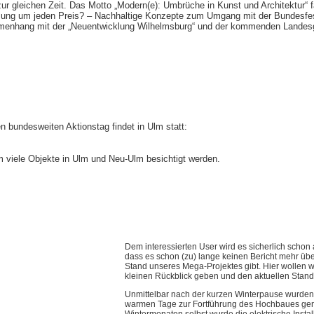
zur gleichen Zeit. Das Motto „Modern(e): Umbrüche in Kunst und Architektur“ f
utzung um jeden Preis? – Nachhaltige Konzepte zum Umgang mit der Bundesfe
mmenhang mit der „Neuentwicklung Wilhelmsburg“ und der kommenden Landes
en bundesweiten Aktionstag findet in Ulm statt:
viele Objekte in Ulm und Neu-Ulm besichtigt werden.
Dem interessierten User wird es sicherlich schon 
dass es schon (zu) lange keinen Bericht mehr übe
Stand unseres Mega-Projektes gibt. Hier wollen w
kleinen Rückblick geben und den aktuellen Stand 
Unmittelbar nach der kurzen Winterpause wurden 
warmen Tage zur Fortführung des Hochbaues genu
Wintermonaten selbst wurde die elektrische Instal