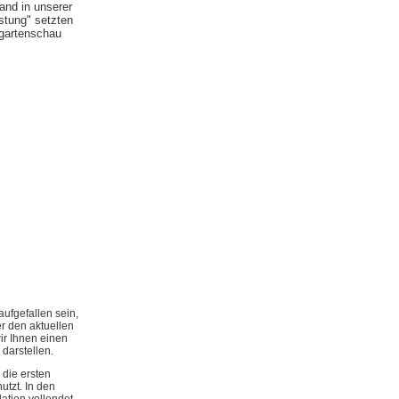
and in unserer
stung" setzten
gartenschau
aufgefallen sein,
r den aktuellen
ir Ihnen einen
darstellen.
die ersten
tzt. In den
lation vollendet