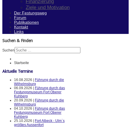
Finanzierung
Ziele und Motivation
Der Festungsweg
Forum
Publikationen
Kontakt
Links
Suchen & Finden
Suchen
Startseite
Aktuelle Termine
16.08.2026 |
Führung durch die
Wilhelmsburg
06.09.2026 |
Führung durch das
Festungsmuseum Fort Oberer
Kuhberg
20.09.2026 |
Führung durch die
Wilhelmsburg
04.10.2026 |
Führung durch das
Festungsmuseum Fort Oberer
Kuhberg
25.10.2026 |
Fort Albeck - Ulm`s
größtes Aussenfort