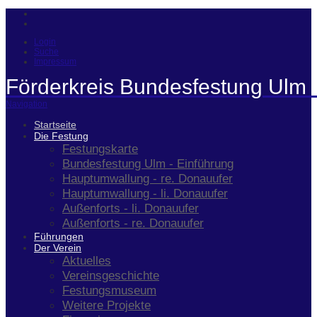
Login
Suche
Impressum
Förderkreis Bundesfestung Ulm 
Navigation
Startseite
Die Festung
Festungskarte
Bundesfestung Ulm - Einführung
Hauptumwallung - re. Donauufer
Hauptumwallung - li. Donauufer
Außenforts - li. Donauufer
Außenforts - re. Donauufer
Führungen
Der Verein
Aktuelles
Vereinsgeschichte
Festungsmuseum
Weitere Projekte