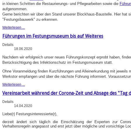
in kleinen Schritten die Restaurierungs- und Pflegearbeiten sowie die
Führu
aufgenommen.
Gerne berichten wir über den Stand unserer Blockhaus-Baustelle. Hier hat 
"Festungsbauwerk" zu erkennen.
Weiterlesen ...
Führungen im Festungsmuseum bis auf Weiteres
Details
18.06.2020
Nachdem wir erfolgreich unser neues Führungskonzept erprobt haben, finde
Berücksichtigung des Infektionschutz im Festungsmuseum statt.
Ohne Voranmeldung finden Kurzführungen und Alleinerkundung mit jeweils 
Werkstor empfangen und über die nächste Führung informiert. Voraussetzu
Weiterlesen ...
Vereinsarbeit während der Corona-Zeit und Absage des "Tag d
Details
14.04.2020
Liebe(r) Festungsinteressierte(r),
derzeit ändert sich täglich die Einschätzung der Experten zur Coron
Verhaltensregeln angepasst und erst jetzt über mögliche und vorsichtige Lo