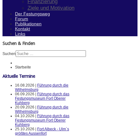
Finanzierung
Ziele und Motivation
Der Festungsweg
Forum
Publikationen
Kontakt
Links
Suchen & Finden
Suchen
Startseite
Aktuelle Termine
16.08.2026 |
Führung durch die
Wilhelmsburg
06.09.2026 |
Führung durch das
Festungsmuseum Fort Oberer
Kuhberg
20.09.2026 |
Führung durch die
Wilhelmsburg
04.10.2026 |
Führung durch das
Festungsmuseum Fort Oberer
Kuhberg
25.10.2026 |
Fort Albeck - Ulm`s
größtes Aussenfort