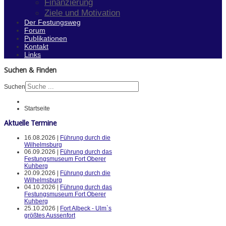
Finanzierung
Ziele und Motivation
Der Festungsweg
Forum
Publikationen
Kontakt
Links
Suchen & Finden
Suchen
Startseite
Aktuelle Termine
16.08.2026 |
Führung durch die
Wilhelmsburg
06.09.2026 |
Führung durch das
Festungsmuseum Fort Oberer
Kuhberg
20.09.2026 |
Führung durch die
Wilhelmsburg
04.10.2026 |
Führung durch das
Festungsmuseum Fort Oberer
Kuhberg
25.10.2026 |
Fort Albeck - Ulm`s
größtes Aussenfort