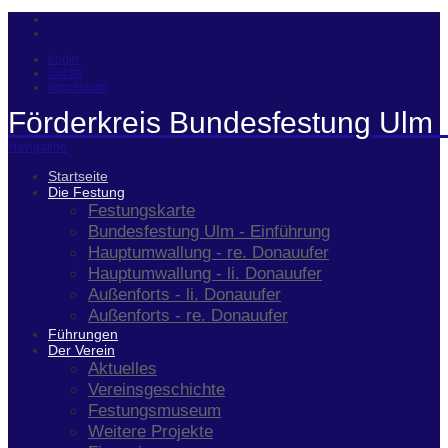
Login
Suche
Impressum
Förderkreis Bundesfestung Ulm 
Navigation
Startseite
Die Festung
Festungskarte
Bundesfestung Ulm - Einführung
Hauptumwallung - re. Donauufer
Hauptumwallung - li. Donauufer
Außenforts - li. Donauufer
Außenforts - re. Donauufer
Führungen
Der Verein
Aktuelles
Vereinsgeschichte
Festungsmuseum
Weitere Projekte