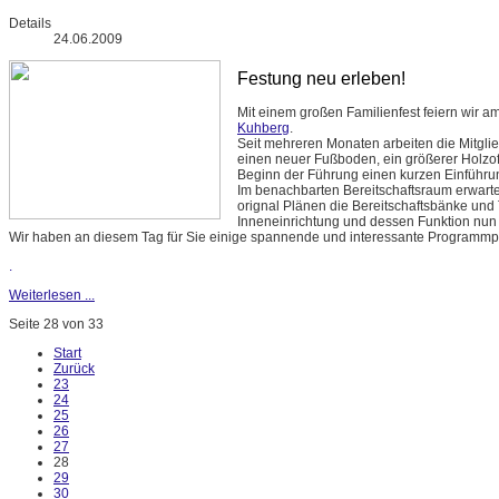
Details
24.06.2009
Festung neu erleben!
Mit einem großen Familienfest feiern wir a
Kuhberg
.
Seit mehreren Monaten arbeiten die Mitgli
einen neuer Fußboden, ein größerer Holzof
Beginn der Führung einen kurzen Einführ
Im benachbarten Bereitschaftsraum erwart
orignal Plänen die Bereitschaftsbänke und To
Inneneinrichtung und dessen Funktion nun
Wir haben an diesem Tag für Sie einige spannende und interessante Programm
.
Weiterlesen ...
Seite 28 von 33
Start
Zurück
23
24
25
26
27
28
29
30