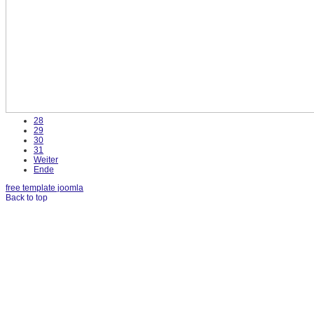
28
29
30
31
Weiter
Ende
free template joomla
Back to top