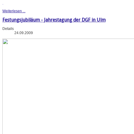
.
Weiterlesen ...
Festungsjubiläum - Jahrestagung der DGF in Ulm
Details
24.09.2009