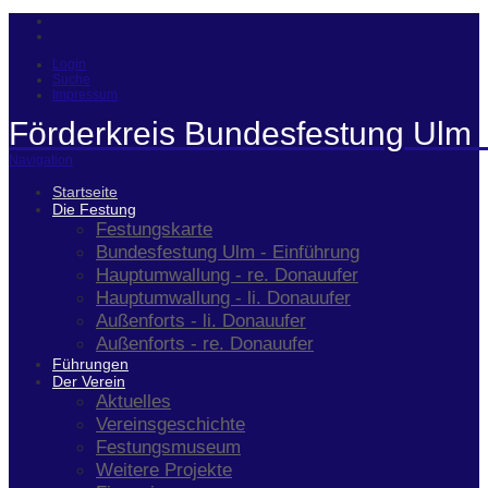
Login
Suche
Impressum
Förderkreis Bundesfestung Ulm 
Navigation
Startseite
Die Festung
Festungskarte
Bundesfestung Ulm - Einführung
Hauptumwallung - re. Donauufer
Hauptumwallung - li. Donauufer
Außenforts - li. Donauufer
Außenforts - re. Donauufer
Führungen
Der Verein
Aktuelles
Vereinsgeschichte
Festungsmuseum
Weitere Projekte