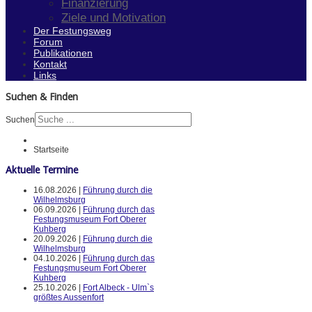
Finanzierung
Ziele und Motivation
Der Festungsweg
Forum
Publikationen
Kontakt
Links
Suchen & Finden
Suchen
Startseite
Aktuelle Termine
16.08.2026 |
Führung durch die
Wilhelmsburg
06.09.2026 |
Führung durch das
Festungsmuseum Fort Oberer
Kuhberg
20.09.2026 |
Führung durch die
Wilhelmsburg
04.10.2026 |
Führung durch das
Festungsmuseum Fort Oberer
Kuhberg
25.10.2026 |
Fort Albeck - Ulm`s
größtes Aussenfort