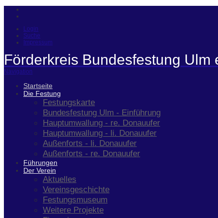
Login
Suche
Impressum
Förderkreis Bundesfestung Ulm 
Navigation
Startseite
Die Festung
Festungskarte
Bundesfestung Ulm - Einführung
Hauptumwallung - re. Donauufer
Hauptumwallung - li. Donauufer
Außenforts - li. Donauufer
Außenforts - re. Donauufer
Führungen
Der Verein
Aktuelles
Vereinsgeschichte
Festungsmuseum
Weitere Projekte