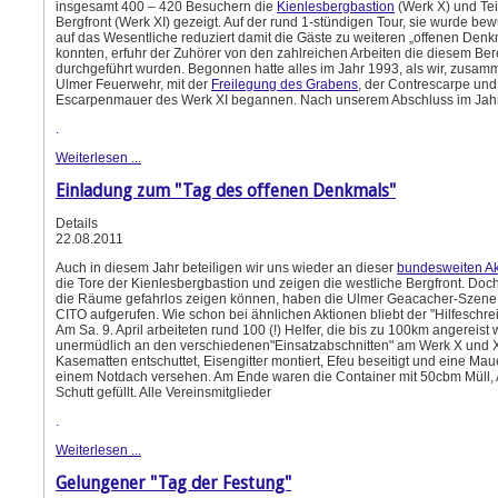
insgesamt 400 – 420 Besuchern die
Kienlesbergbastion
(Werk X) und Tei
Bergfront (Werk XI) gezeigt. Auf der rund 1-stündigen Tour, sie wurde be
auf das Wesentliche reduziert damit die Gäste zu weiteren „offenen Den
konnten, erfuhr der Zuhörer von den zahlreichen Arbeiten die diesem Ber
durchgeführt wurden. Begonnen hatte alles im Jahr 1993, als wir, zusam
Ulmer Feuerwehr, mit der
Freilegung des Grabens
, der Contrescarpe und
Escarpenmauer des Werk XI begannen. Nach unserem Abschluss im Jah
.
Weiterlesen ...
Einladung zum "Tag des offenen Denkmals"
Details
22.08.2011
Auch in diesem Jahr beteiligen wir uns wieder an dieser
bundesweiten Ak
die Tore der Kienlesbergbastion und zeigen die westliche Bergfront. Doch
die Räume gefahrlos zeigen können, haben die Ulmer Geacacher-Szene
CITO aufgerufen. Wie schon bei ähnlichen Aktionen bliebt der "Hilfeschrei
Am Sa. 9. April arbeiteten rund 100 (!) Helfer, die bis zu 100km angereist
unermüdlich an den verschiedenen"Einsatzabschnitten" am Werk X und X
Kasematten entschuttet, Eisengitter montiert, Efeu beseitigt und eine Mau
einem Notdach versehen. Am Ende waren die Container mit 50cbm Müll, 
Schutt gefüllt. Alle Vereinsmitglieder
.
Weiterlesen ...
Gelungener "Tag der Festung"