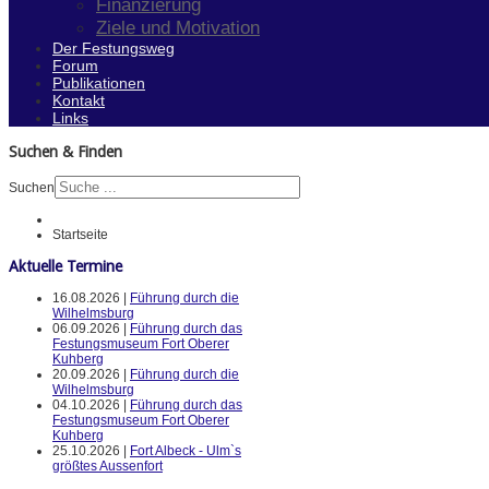
Finanzierung
Ziele und Motivation
Der Festungsweg
Forum
Publikationen
Kontakt
Links
Suchen & Finden
Suchen
Startseite
Aktuelle Termine
16.08.2026 |
Führung durch die
Wilhelmsburg
06.09.2026 |
Führung durch das
Festungsmuseum Fort Oberer
Kuhberg
20.09.2026 |
Führung durch die
Wilhelmsburg
04.10.2026 |
Führung durch das
Festungsmuseum Fort Oberer
Kuhberg
25.10.2026 |
Fort Albeck - Ulm`s
größtes Aussenfort