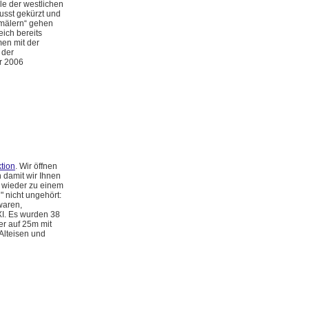
le der westlichen
wusst gekürzt und
kmälern“ gehen
eich bereits
men mit der
 der
r 2006
tion
. Wir öffnen
 damit wir Ihnen
 wieder zu einem
" nicht ungehört:
 waren,
I. Es wurden 38
er auf 25m mit
Alteisen und