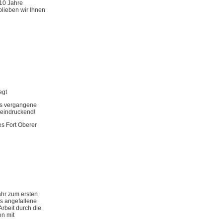
 10 Jahre
blieben wir Ihnen
egt
as vergangene
eeindruckend!
s Fort Oberer
ahr zum ersten
is angefallene
rbeit durch die
en mit