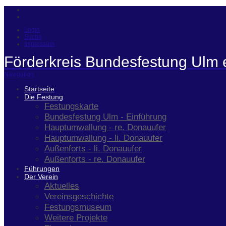
Login
Suche
Impressum
Förderkreis Bundesfestung Ulm 
Navigation
Startseite
Die Festung
Festungskarte
Bundesfestung Ulm - Einführung
Hauptumwallung - re. Donauufer
Hauptumwallung - li. Donauufer
Außenforts - li. Donauufer
Außenforts - re. Donauufer
Führungen
Der Verein
Aktuelles
Vereinsgeschichte
Festungsmuseum
Weitere Projekte