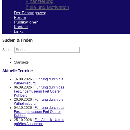
Finanzierung
Ziele und Motivation
Der Festungsweg
Forum
Publikationen
Kontakt
Links
Suchen & Finden
Suchen
Startseite
Aktuelle Termine
16.08.2026 |
Führung durch die
Wilhelmsburg
06.09.2026 |
Führung durch das
Festungsmuseum Fort Oberer
Kuhberg
20.09.2026 |
Führung durch die
Wilhelmsburg
04.10.2026 |
Führung durch das
Festungsmuseum Fort Oberer
Kuhberg
25.10.2026 |
Fort Albeck - Ulm`s
größtes Aussenfort