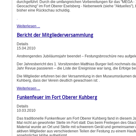
durchgeführt. Durch die umfangreichen Vorbereitungen für das "MEGA -
Geocaching" im Fort Oberer Eselsberg - Nebenwerk (siehe "Aktuelles"), 
bisher eine Rückschau schuldig.
.
Weiterlesen ...
Bericht der Mitgliederversammlung
Details
15.04.2010
Anstrengendes Jubiläumsjahr beendet – Festungsbroschüre neu aufgel
Der Jahresbericht des 1. Vorsitzenden Matthias Burger ließ nochmals d
Jahr Revue passieren – die Liste der Ereignisse war lang, die Erfolge b
Die Mitglieder erfuhren bei der Versammlung in den Museumsräumen de
Kuhberg, dass der Verein deutlich gewachsen ist:
.
Weiterlesen ...
Funkenfeuer im Fort Oberer Kuhberg
Details
10.03.2010
Das traditionelle Funkenfeuer am Fort Oberer Kuhberg fand in diesem J
Mal nicht an gewohnter Stelle im Fort statt: Das beim Freilegen des Glac
Material wurde an Ort und Stelle mit schwerem Gerät und gemeinsamer A
aktiven Mitglieder aus verschiedenen Teilen der Festung zu einem Hauf
ansehnlicher Höhe aufgetürmt.