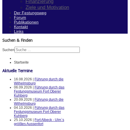
Finanzierung
Ziele und Motivation
Der Festungsweg
Forum
Publikationen
Kontakt
Links
Suchen & Finden
Suchen
Startseite
Aktuelle Termine
16.08.2026 |
Führung durch die
Wilhelmsburg
06.09.2026 |
Führung durch das
Festungsmuseum Fort Oberer
Kuhberg
20.09.2026 |
Führung durch die
Wilhelmsburg
04.10.2026 |
Führung durch das
Festungsmuseum Fort Oberer
Kuhberg
25.10.2026 |
Fort Albeck - Ulm`s
größtes Aussenfort