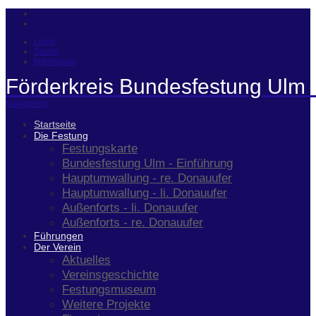
Login
Suche
Impressum
Förderkreis Bundesfestung Ulm 
Navigation
Startseite
Die Festung
Festungskarte
Bundesfestung Ulm - Einführung
Hauptumwallung - re. Donauufer
Hauptumwallung - li. Donauufer
Außenforts - li. Donauufer
Außenforts - re. Donauufer
Führungen
Der Verein
Aktuelles
Vereinsgeschichte
Festungsmuseum
Weitere Projekte