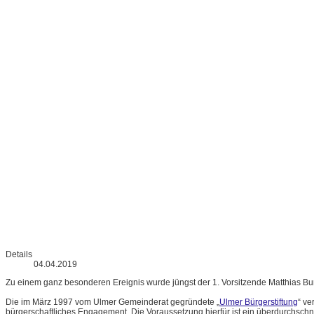
Details
04.04.2019
Zu einem ganz besonderen Ereignis wurde jüngst der 1. Vorsitzende Matthias Bur
Die im März 1997 vom Ulmer Gemeinderat gegründete „
Ulmer Bürgerstiftung
“ ve
bürgerschaftliches Engagement. Die Voraussetzung hierfür ist ein überdurchschnittli