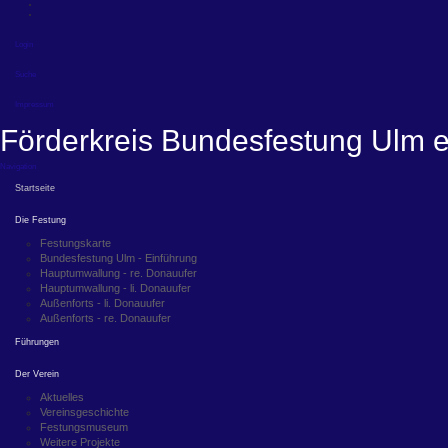
Login
Suche
Impressum
Förderkreis Bundesfestung Ulm e
Navigation
Startseite
Die Festung
Festungskarte
Bundesfestung Ulm - Einführung
Hauptumwallung - re. Donauufer
Hauptumwallung - li. Donauufer
Außenforts - li. Donauufer
Außenforts - re. Donauufer
Führungen
Der Verein
Aktuelles
Vereinsgeschichte
Festungsmuseum
Weitere Projekte