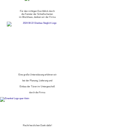
Für den richtigen Durchblick durch
die Fenster der Schießscharten
im Blockhaus, danken wir der Firma
Eine große Unterstützung erfuhren wir
bei der Planung, Lieferung und
Einbau der Türen im Untergeschoß
durch die Firma
Recht herzlichen Dank dafür!