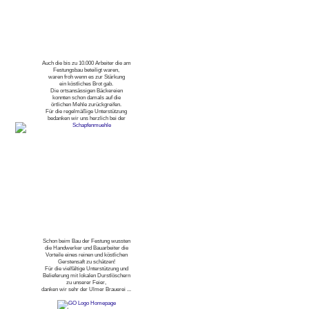
Auch die bis zu 10.000 Arbeiter die am
Festungsbau beteiligt waren,
waren froh wenn es zur Stärkung
ein köstliches Brot gab.
Die ortsansässigen Bäckereien
konnten schon damals auf die
örtlichen Mehle zurückgreifen.
Für die regelmäßige Unterstützung
bedanken wir uns herzlich bei der
Schon beim Bau der Festung wussten
die Handwerker und Bauarbeiter die
Vorteile eines reinen und köstlichen
Gerstensaft zu schätzen!
Für die vielfältige Unterstützung und
Belieferung mit lokalen Durstlöschern
zu unserer Feier,
danken wir sehr der Ulmer Brauerei ...