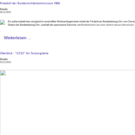
Protokoll der Bundesmilitärkommission 1866
Details
28.12.2010
Ein außerordentliches und gänzlich unverhofftes Weihnachtsgeschenk erhielt der Förderkreis Bundesfestung Ulm vom Dornst
Sitation der Bundesfestung Ulm, weshalb der passionierte Sammler von K
inderbüchern bei einer Auktion darauf aufmerksam
.
Weiterlesen ...
Überblick - "GZSZ" für Festungsteile
Details
03.12.2010