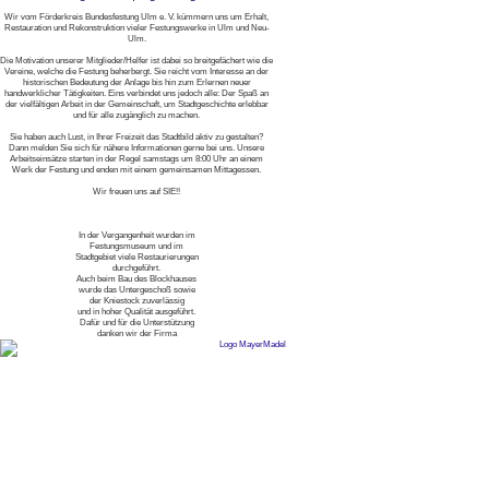
Wir vom Förderkreis Bundesfestung Ulm e. V. kümmern uns um Erhalt,
Restauration und Rekonstruktion vieler Festungswerke in Ulm und Neu-
Ulm.
Die Motivation unserer Mitglieder/Helfer ist dabei so breitgefächert wie die
Vereine, welche die Festung beherbergt. Sie reicht vom Interesse an der
historischen Bedeutung der Anlage bis hin zum Erlernen neuer
handwerklicher Tätigkeiten. Eins verbindet uns jedoch alle: Der Spaß an
der vielfältigen Arbeit in der Gemeinschaft, um Stadtgeschichte erlebbar
und für alle zugänglich zu machen.
Sie haben auch Lust, in Ihrer Freizeit das Stadtbild aktiv zu gestalten?
Dann melden Sie sich für nähere Informationen gerne bei uns. Unsere
Arbeitseinsätze starten in der Regel samstags um 8:00 Uhr an einem
Werk der Festung und enden mit einem gemeinsamen Mittagessen.
Wir freuen uns auf SIE!!
In der Vergangenheit wurden im
Festungsmuseum und im
Stadtgebiet viele Restaurierungen
durchgeführt.
Auch beim Bau des Blockhauses
wurde das Untergeschoß sowie
der Kniestock zuverlässig
und in hoher Qualität ausgeführt.
Dafür und für die Unterstützung
danken wir der Firma