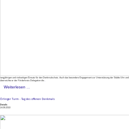
langjährigen und vielseitigen Einsatz für den Denkmalschutz. Auch das besondere Engagement zur Unterstützung der Städte Ulm un
überreichte er der Förderkreis-Delegation die
.
Weiterlesen ...
Örlinger Turm - Tag des offenen Denkmals
Details
14.09.2010