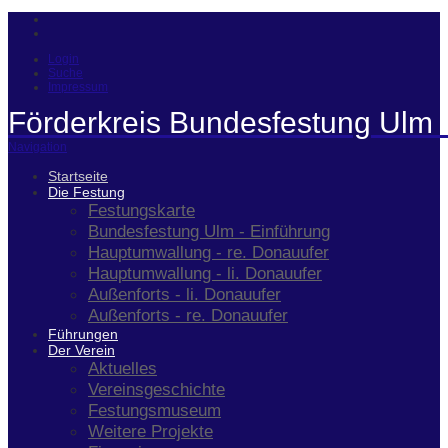
Login
Suche
Impressum
Förderkreis Bundesfestung Ulm 
Navigation
Startseite
Die Festung
Festungskarte
Bundesfestung Ulm - Einführung
Hauptumwallung - re. Donauufer
Hauptumwallung - li. Donauufer
Außenforts - li. Donauufer
Außenforts - re. Donauufer
Führungen
Der Verein
Aktuelles
Vereinsgeschichte
Festungsmuseum
Weitere Projekte