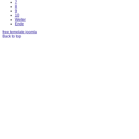
7
8
9
10
Weiter
Ende
free template joomla
Back to top