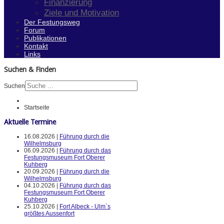
Finanzierung
Ziele und Motivation
Der Festungsweg
Forum
Publikationen
Kontakt
Links
Suchen & Finden
Suchen
Startseite
Aktuelle Termine
16.08.2026 |
Führung durch die
Wilhelmsburg
06.09.2026 |
Führung durch das
Festungsmuseum Fort Oberer
Kuhberg
20.09.2026 |
Führung durch die
Wilhelmsburg
04.10.2026 |
Führung durch das
Festungsmuseum Fort Oberer
Kuhberg
25.10.2026 |
Fort Albeck - Ulm`s
größtes Aussenfort