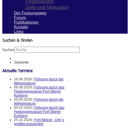
Finanzierung
Ziele und Motivation
Der Festungsweg
Forum
Publikationen
Kontakt
Links
Suchen & Finden
Suchen
Startseite
Aktuelle Termine
16.08.2026 |
Führung durch die
Wilhelmsburg
06.09.2026 |
Führung durch das
Festungsmuseum Fort Oberer
Kuhberg
20.09.2026 |
Führung durch die
Wilhelmsburg
04.10.2026 |
Führung durch das
Festungsmuseum Fort Oberer
Kuhberg
25.10.2026 |
Fort Albeck - Ulm`s
größtes Aussenfort