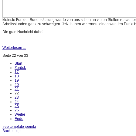
kleinste Fort der Bundesfestung wurde von uns schon an vielen Stellen restaurier
Arbeitsstunden ganz zu schweigen. Jetzt haben wir erneut einen wunden Punkt b
Die gute Nachricht dabei:
.
Weiterlesen ...
Seite 22 von 33
Start
Zurück
17
18
19
20
21
22
23
24
25
26
Weiter
Ende
free template joomla
Back to top