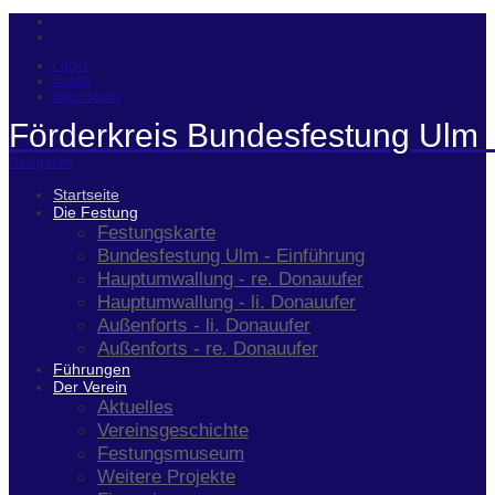
Login
Suche
Impressum
Förderkreis Bundesfestung Ulm 
Navigation
Startseite
Die Festung
Festungskarte
Bundesfestung Ulm - Einführung
Hauptumwallung - re. Donauufer
Hauptumwallung - li. Donauufer
Außenforts - li. Donauufer
Außenforts - re. Donauufer
Führungen
Der Verein
Aktuelles
Vereinsgeschichte
Festungsmuseum
Weitere Projekte