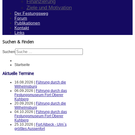
Finanzierung
Ziele und Motivation
Der Festungsweg
Forum
Publikationen
Kontakt
Links
Suchen & Finden
Suchen
Startseite
Aktuelle Termine
16.08.2026 |
Führung durch die
Wilhelmsburg
06.09.2026 |
Führung durch das
Festungsmuseum Fort Oberer
Kuhberg
20.09.2026 |
Führung durch die
Wilhelmsburg
04.10.2026 |
Führung durch das
Festungsmuseum Fort Oberer
Kuhberg
25.10.2026 |
Fort Albeck - Ulm`s
größtes Aussenfort