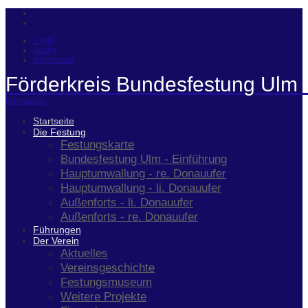
Login
Suche
Impressum
Förderkreis Bundesfestung Ulm 
Navigation
Startseite
Die Festung
Festungskarte
Bundesfestung Ulm - Einführung
Hauptumwallung - re. Donauufer
Hauptumwallung - li. Donauufer
Außenforts - li. Donauufer
Außenforts - re. Donauufer
Führungen
Der Verein
Aktuelles
Vereinsgeschichte
Festungsmuseum
Weitere Projekte