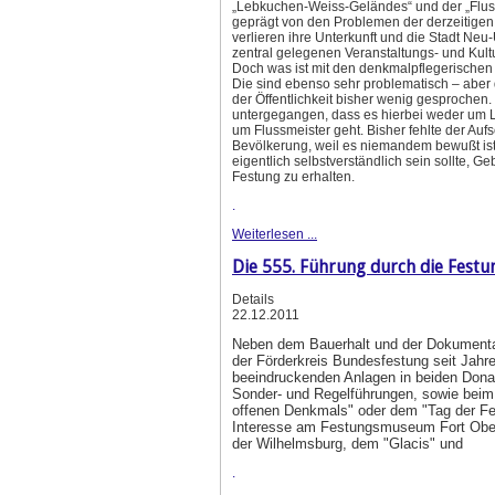
„Lebkuchen-Weiss-Geländes“ und der „Fluss
geprägt von den Problemen der derzeitigen 
verlieren ihre Unterkunft und die Stadt Neu
zentral gelegenen Veranstaltungs- und Kultu
Doch was ist mit den denkmalpflegerische
Die sind ebenso sehr problematisch – aber
der Öffentlichkeit bisher wenig gesprochen. 
untergegangen, dass es hierbei weder um 
um Flussmeister geht. Bisher fehlte der Aufs
Bevölkerung, weil es niemandem bewußt is
eigentlich selbstverständlich sein sollte, G
Festung zu erhalten.
.
Weiterlesen ...
Die 555. Führung durch die Festu
Details
22.12.2011
Neben dem Bauerhalt und der Dokumentat
der Förderkreis Bundesfestung seit Jahre
beeindruckenden Anlagen in beiden Dona
Sonder- und Regelführungen, sowie beim
offenen Denkmals" oder dem "Tag der F
Interesse am Festungsmuseum Fort Obe
der Wilhelmsburg, dem "Glacis" und
.