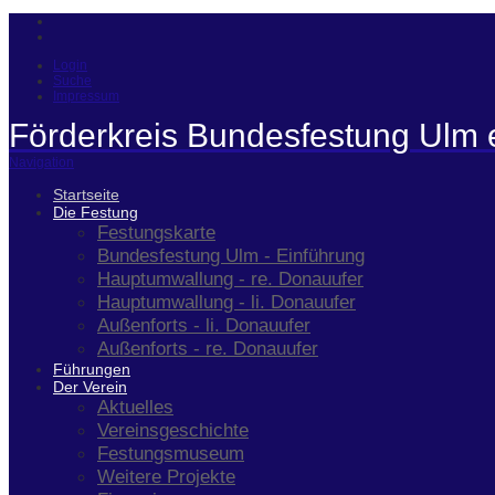
Login
Suche
Impressum
Förderkreis Bundesfestung Ulm 
Navigation
Startseite
Die Festung
Festungskarte
Bundesfestung Ulm - Einführung
Hauptumwallung - re. Donauufer
Hauptumwallung - li. Donauufer
Außenforts - li. Donauufer
Außenforts - re. Donauufer
Führungen
Der Verein
Aktuelles
Vereinsgeschichte
Festungsmuseum
Weitere Projekte