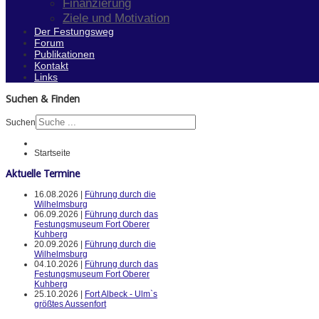
Finanzierung
Ziele und Motivation
Der Festungsweg
Forum
Publikationen
Kontakt
Links
Suchen & Finden
Suchen
Startseite
Aktuelle Termine
16.08.2026 |
Führung durch die
Wilhelmsburg
06.09.2026 |
Führung durch das
Festungsmuseum Fort Oberer
Kuhberg
20.09.2026 |
Führung durch die
Wilhelmsburg
04.10.2026 |
Führung durch das
Festungsmuseum Fort Oberer
Kuhberg
25.10.2026 |
Fort Albeck - Ulm`s
größtes Aussenfort